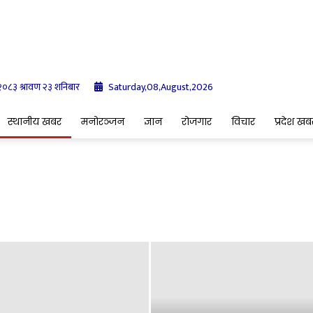
 २०८३ श्रावण २३ शनिबार
Saturday,08,August,2026
Indrenionline.com
स्थानीय खबर
मनोरञ्जन
ज्ञान
रोजगार
विचार
प्रदेश खब