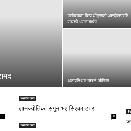
पद्योदयका विद्यार्थीहरुको आन्दोलप्रति
संघको ध्यानाकर्षण
रामद
अव्यवस्थित तारले जोखिम
स्थानीय खबर
ज्ञानज्योतिका सगुन भए सिएका टपर
F
0
0
जङ
स्थानीय खबर