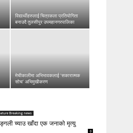
विद्यार्थीहरुलाई चित्रकला प्रतियोगिता
बनाउदै तुलसीपुर उपमहानगरपालिका
मेचीकालीमा अभिभावकलाई ‘सकारात्मक
सोच’ अभिमुखीकरण
eature Breaking news
्गली च्याउ खाँदा एक जनाको मृत्यु
0