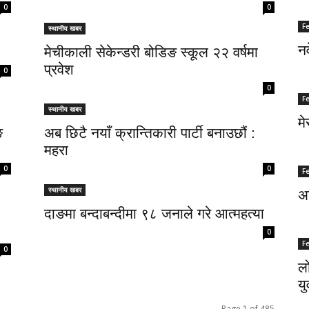
0
0
F
स्थानीय खबर
नर
मेचीकाली सेकेन्डरी बोडिङ स्कूल २२ वर्षमा
प्रवेश
0
0
F
स्थानीय खबर
मे
ङ
अब छिटै नयाँ क्रान्तिकारी पार्टी बनाउछौं :
महरा
0
0
F
स्थानीय खबर
अज
दाङमा बन्दाबन्दीमा ९८ जनाले गरे आत्महत्या
0
F
0
लो
यु
Page 1 of 485