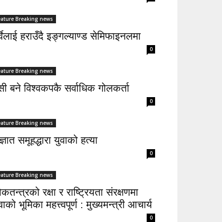
eature Breaking news
्वेलाई हराउँदै इङ्गल्याण्ड सेमिफाइनलमा
0
eature Breaking news
सी बने विश्वकपकै सर्वाधिक गोलकर्ता
0
eature Breaking news
्ञात समूहद्धारा युवाको हत्या
0
eature Breaking news
कतन्त्रको रक्षा र राष्ट्रियता संरक्षणमा
वाको भूमिका महत्त्वपूर्ण : मुख्यमन्त्री आचार्य
0