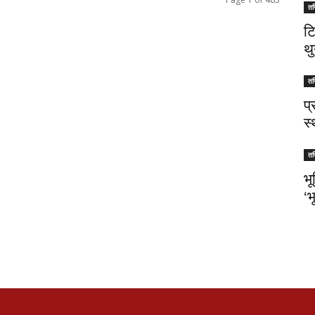
तस
ट
थु
तस
प
स
तस
भ
‘