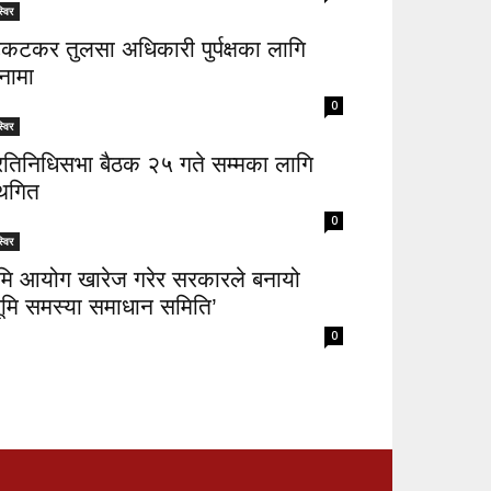
्विर
िकटकर तुलसा अधिकारी पुर्पक्षका लागि
नामा
0
्विर
्रतिनिधिसभा बैठक २५ गते सम्मका लागि
्थगित
0
्विर
ूमि आयोग खारेज गरेर सरकारले बनायो
भूमि समस्या समाधान समिति’
0