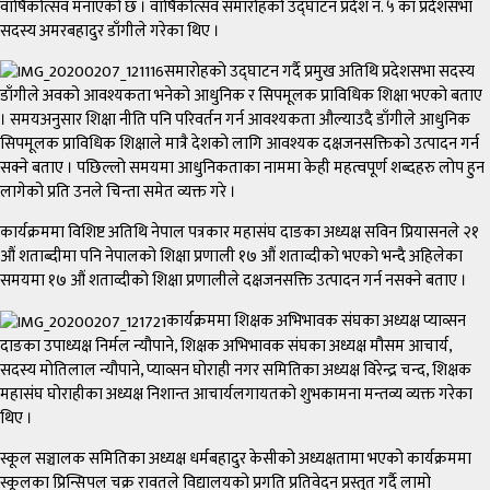
वार्षिकोत्सव मनाएको छ । वार्षिकोत्सव समारोहको उद्घाटन प्रदेश नं. ५ का प्रदेशसभा
सदस्य अमरबहादुर डाँगीले गरेका थिए ।
समारोहको उद्घाटन गर्दै प्रमुख अतिथि प्रदेशसभा सदस्य
डाँगीले अवको आवश्यकता भनेको आधुनिक र सिपमूलक प्राविधिक शिक्षा भएको बताए
। समयअनुसार शिक्षा नीति पनि परिवर्तन गर्न आवश्यकता औल्याउदै डाँगीले आधुनिक
सिपमूलक प्राविधिक शिक्षाले मात्रै देशको लागि आवश्यक दक्षजनसक्तिको उत्पादन गर्न
सक्ने बताए । पछिल्लो समयमा आधुनिकताका नाममा केही महत्वपूर्ण शब्दहरु लोप हुन
लागेको प्रति उनले चिन्ता समेत व्यक्त गरे ।
कार्यक्रममा विशिष्ट अतिथि नेपाल पत्रकार महासंघ दाङका अध्यक्ष सविन प्रियासनले २१
औं शताब्दीमा पनि नेपालको शिक्षा प्रणाली १७ औं शताव्दीको भएको भन्दै अहिलेका
समयमा १७ औं शताव्दीको शिक्षा प्रणालीले दक्षजनसक्ति उत्पादन गर्न नसक्ने बताए ।
कार्यक्रममा शिक्षक अभिभावक संघका अध्यक्ष प्याव्सन
दाङका उपाध्यक्ष निर्मल न्यौपाने, शिक्षक अभिभावक संघका अध्यक्ष मौसम आचार्य,
सदस्य मोतिलाल न्यौपाने, प्याव्सन घोराही नगर समितिका अध्यक्ष विरेन्द्र चन्द, शिक्षक
महासंघ घोराहीका अध्यक्ष निशान्त आचार्यलगायतको शुभकामना मन्तव्य व्यक्त गरेका
थिए ।
स्कूल सञ्चालक समितिका अध्यक्ष धर्मबहादुर केसीको अध्यक्षतामा भएको कार्यक्रममा
स्कूलका प्रिन्सिपल चक्र रावतले विद्यालयको प्रगति प्रतिवेदन प्रस्तुत गर्दै लामो