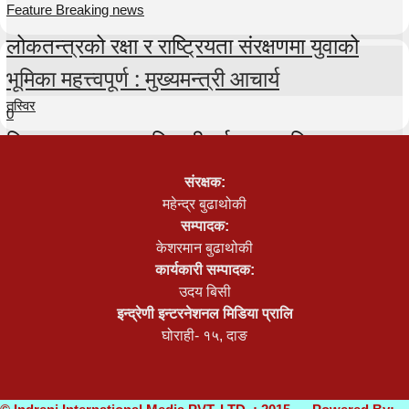
Feature Breaking news
लोकतन्त्रको रक्षा र राष्ट्रियता संरक्षणमा युवाको
भूमिका महत्त्वपूर्ण : मुख्यमन्त्री आचार्य
तस्विर
0
टिकटकर तुलसा अधिकारी पुर्पक्षका लागि थुनामा
0
संरक्षक:
तस्विर
महेन्द्र बुढाथोकी
सम्पादक:
प्रतिनिधिसभा बैठक २५ गते सम्मका लागि स्थगित
केशरमान बुढाथोकी
कार्यकारी सम्पादक:
0
उदय बिसी
इन्द्रेणी इन्टरनेशनल मिडिया प्रालि
घोराही- १५, दाङ