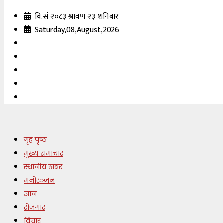
वि.सं २०८३ श्रावण २३ शनिबार
Saturday,08,August,2026
गृह पृष्ठ
मुख्य समाचार
स्थानीय खबर
मनोरञ्जन
ज्ञान
रोजगार
विचार