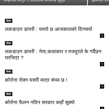
सम्झनामा फागुन १, घोरदौरामा फायरिङ जुलुस
गृहमन्त्री प
विचार
लकडाउन डायरी : यस्तो छ आजकालको दिनचर्या
0
विचार
लकडाउन डायरी : नेता,कलाकार र मजदुरले के गर्दैछन
घरभित्र ?
0
विचार
कोरोना रोक्न यसरी मात्र संभव छ !
0
विचार
कोरोना फैलन नदिन सरकार कहाँ चुक्यो
0