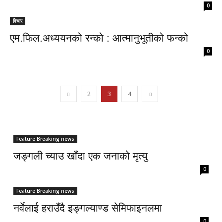
0
विचार
एम.फिल.अध्ययनको रन्को : आत्मानुभूतीको फन्को
0
2
3
4
Feature Breaking news
जङ्गली च्याउ खाँदा एक जनाको मृत्यु
0
Feature Breaking news
नर्वेलाई हराउँदै इङ्गल्याण्ड सेमिफाइनलमा
0