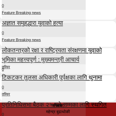
0
Feature Breaking news
अज्ञात समूहद्धारा युवाको हत्या
0
Feature Breaking news
लोकतन्त्रको रक्षा र राष्ट्रियता संरक्षणमा युवाको
भूमिका महत्त्वपूर्ण : मुख्यमन्त्री आचार्य
तस्विर
0
टिकटकर तुलसा अधिकारी पुर्पक्षका लागि थुनामा
0
तस्विर
प्रतिनिधिसभा बैठक २५ गते सम्मका लागि स्थगित
संरक्षक:
महेन्द्र बुढाथोकी
0