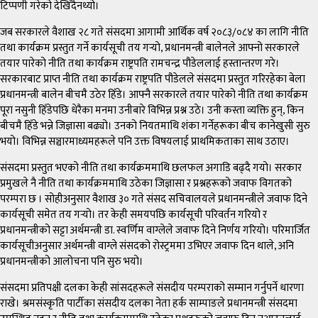
टिप्पणी गरेको देखिँदैनथ्यो।
जब सरकारले वैशाख २८ गते संसदमा आगामी आर्थिक वर्ष २०८३/०८४ का लागि नीति
तथा कार्यक्रम प्रस्तुत गर्ने कार्यसूची तय गर्‍यो, प्रधानमन्त्री बालेनले आफ्नो सरकारले
तयार पारेको नीति तथा कार्यक्रम राष्ट्रपति रामचन्द्र पौडेललाई हस्तान्तरण गरे।
सरकारबाट प्राप्त नीति तथा कार्यक्रम राष्ट्रपति पौडेलले संसदमा प्रस्तुत गरिरहेका बेला
प्रधानमन्त्री बालेन बीचमै उठेर हिँडे। आफ्नै सरकारले तयार पारेको नीति तथा कार्यक्रम
पूरा नसुनी हिँडेपछि धेरैका मनमा उनीबारे विभिन्न प्रश्न उठे। उनी कस्ता व्यक्ति हुन्, किन
बीचमै हिँडे भन्ने जिज्ञासा बढ्यो। उनको नियतमाथि शंका गर्नेहरूका बीच कानेखुसी सुरु
भयो। विभिन्न सञ्चारमाध्यमहरूले पनि उक्त विषयलाई प्राथमिकताका साथ उठाए।
संसदमा प्रस्तुत भएको नीति तथा कार्यक्रममाथि छलफल अगाडि बढ्दै गयो। सरकार
प्रमुखले नै नीति तथा कार्यक्रममाथि उठेका जिज्ञासा र प्रश्नहरूको जवाफ विगतको
परम्परा छ । सोहीअनुसार वैशाख ३० गते संसद सचिवालयले प्रधानमन्त्रीले जवाफ दिने
कार्यसूची समेत तय गर्‍यो। तर केही समयपछि कार्यसूची परिवर्तन गरियो र
प्रधानमन्त्रीको सट्टा अर्थमन्त्री डा. स्वर्णिम वाग्लेले जवाफ दिने निर्णय गरियो। परिमार्जित
कार्यसूचीअनुसार अर्थमन्त्री वाग्ले संसदको रोस्ट्रममा उभिएर जवाफ दिन थाले, अनि
प्रधानमन्त्रीको आलोचना पनि सुरु भयो।
संसदमा प्रतिपक्षी दलका केही सांसदहरूले संसदीय परम्पराको सम्मान गर्नुपर्ने धारणा
राखे। श्रमसंस्कृति पार्टीका संसदीय दलका नेता हर्क साम्पाङले प्रधानमन्त्री संसदमा