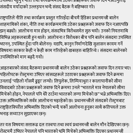
उपस्थित नहुनु र नीति तथा कार्यक्रममाथि उठेका प्रश्नहरूको जवाफ दिन नआउनुलाई
संसदीय मर्यादाको उल्लङ्घन भन्दै संसद बैठक नै बहिष्कार गरे।
राष्ट्रपतिले नीति तथा कार्यक्रम प्रस्तुत गरिरहँदा बीचमै हिँडेका प्रधानमन्त्री बालेन
शाहमाथिको शंका, नीति तथा कार्यक्रममाथि उठेका प्रश्नहरूको जवाफ दिन नआएपछि
झन् बढ्यो। आलोचना मात्र होइन, संसदभित्र विरोधसमेत सुरु भयो। उनको नियतमाथि
विभिन्न अड्कलबाजी हुन थाले। आलोचना र विरोधका बीच पनि बालेन संसदमा उपस्थित
भएनन्, उपस्थित हुँदा पनि बोलेनन्। यद्यपि, कानुन निर्माणदेखि सुशासन कायम गर्ने
विषयमा सरकार केही न केही काम गरिरहेको खबरहरु बाहिरिन्थे । संसदमा बालेनको
उपस्थितिको माग बढ्दै गयो।
आइतबारको संसद बैठकमा प्रधानमन्त्री बालेन उठेका प्रश्नहरूको जवाफ दिन तयार भए।
पहिलोपटक रोस्ट्रममा उभिएर सांसदहरूले उठाएका प्रश्नहरूको जवाफ दिने क्रममा
उनलाई ‘पहिलो गाँसमै ढुङ्गा’ लग्यो। लिपुलेक, लिम्पियाधुरा र कालापानीको सीमा
विवादबारे उठेका प्रश्नहरूको जवाफ दिने क्रममा उनले “भारतले मात्र नेपालको सीमा
मिचेको होइन, नेपालले पनि धेरै ठाउँमा भारतको जग्गा मिचेको छ” भन्ने अभिव्यक्ति दिए।
उक्त अभिव्यक्तिको सर्वत्र आलोचना भइरहेको छ। प्रधानमन्त्रीले संसदको रोस्ट्रमबाट
राष्ट्रहितविपरीत अभिव्यक्ति दिएको भन्दै चर्को आलोचना हुनुका साथै कतिपयले उक्त
भनाइ सच्याउन सुझाएका छन्।
तर यस विषयमा सत्तारूढ दल रास्वपा तथा स्वयं प्रधानमन्त्री बालेन मौन देखिएका छन्।
रोस्ट्रममै उभिएर नेपालले पनि भारतको भूमि मिचेको अभिव्यक्ति दिएका प्रधानमन्त्री