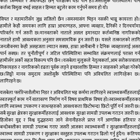
कति जिम्मेवार र जवाफदेही छन् परिक्षाको घडी पनि हो।जस्तोसुकै परिस्थितिमा पनि
कर्तव्य विमुख नभई साहस र हिम्मत बटुलेर काम गर्नुपर्ने समय हो यो।
विपत र महामारीसँग जुध्न सजिलो छैन ।समस्यासंग भिड्न नसकी भाग्नु कायरता हो।
हामीले केही समयका लागि हाम्रा आचरणहरु, आफ्ना व्यवहार, दैनिकी र दिनचर्यामा
परिवर्तन गर्न जरुरी छ।मानवताको नाताले असल इमानदार कर्तव्यनिष्ठ नागरिकको
नाताले हामी आवश्यकता अनुसार समसामयिक हुन जरुरी छ। यसले तत्कालको लागि
जनजीवनमा केही असहजता ल्याउन सक्छ, हाम्रा आनीबानी र दैनिक व्यवहारलाई असर
पार्न सक्छ। तर चुनौतीपूर्ण र जटिल परिस्थितिमा सम्भावित संक्रमणलाई परास्त गर्न
हामीसँग अर्को सहज विकल्प पनि छैन ।यसबेला मुलुकले नेतृत्वकर्ता,आम सरोकारवाला
निकायहरु र नागरिकको दृढता पूर्वक लड्ने इच्छाशक्ति हिम्मत र साहसको अपेक्षा गरेको
छ।सिङ्गो मानव समुदाय जस्तोसुकै परिस्थितिमा पनि अविचलित लागिरहेका छ।
लागिरहने छ।
यसबेला फ्लोरेन्सशैलीमा निडर र अविचलित भइ कर्ममा लागिरहने स्वास्थ्यकर्मीहरुलाई
स्वतस्फूर्त काम गर्ने वातावरण निर्माण गर्ने विषय प्राथमिक विषय हो।स्वास्थ्यकर्मीहरुका
लागि स्वास्थ्य उपकरण र साधनहरुको आवश्यकता छिटोभन्दा छिटो पूर्ति गर्न जरुरी छ।
सबै सुरक्षा क्षेत्रका सुरक्षाकर्मीहरुलाई आवश्यक सुरक्षा सामग्री उपलब्ध गराउन जरुरी छ।
हिजोका युद्द र विश्व युद्धहरुमा जाने सेनानीहरुले प्राप्त गर्ने आणविक हतियार र
बन्दोबस्तीका सामग्री उपलब्ध गराए जसरी आजका स्वास्थ्यकर्मी र सुरक्षाकर्मीहरुलाई
स्वास्थ्य सामग्री उपकरण र सुरक्षाका वस्तुहरु उपलब्ध गराउन ढिलो गर्नु हुंदैन। कतिपय