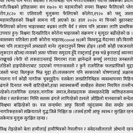
धेरै चिन्ता पनि नगरौ वेवास्ता र लापरबाही पनि नगरौं।यसबेला पर्याप्त विबेकको प्रयोग
गरौ।विश्वको इतिहासमा सन १७२० मा महामारीको रुपमा विश्वभर फैलिएको प्लेग
रोग,१८२० मा एशियाली मुलुकमा फैलिएको कोलेरा,१९२० को फ्लू जस्ता
महामारीहरुको विश्वले सामना गर्दै आएको छ। हाल २०२० मा चिनको वुहानबाट
फैलिएको कोरना भाइरसबाट बच्नका लागि धैर्य र संयम पनि आजका लागि प्राथमिक
उपचार हुन्। विश्वमा दिनप्रतिदिन कोरोना भाइरसको संक्रमण र मृत्युदर बढीरहेको छ ।
वास्तवमा यतिवेला हामी कोरोना भाइरस(covid 19)को विस्वयुद्ध मैदानमा छौं।विरामी
भए पनि लजाउनुपर्ने अफ्ट्यारो मानेर लुकाउनुपर्ने विषय होइन ।हामी कोही एकजनाले
लुकाउन खोज्दा त्यसको असर परिवार समुदाय हुँदै रास्ट्रलाई हुन्छ भन्ने कुरालाई ध्यानमा
राख्नुपर्छ ।फेरि यो लकडाउनलाई विगतमा राजा ज्ञानेन्द्रले कर्फ्यु लगाउंदा जनबलले
तोडेको हाइपोसेन्टरबाट उदाएको गणतन्त्रजस्तो र कुनै राजनैतिक फलप्राप्तिको मुद्दा
जस्तो भन्दा विलकुल भिन्न मुद्दा हो।त्यसकारण पनि सरकारको घोषणालाई अक्षरस
पालना गर्न कोही नागरिक चुक्नुहुंदैन। यसबेला जनप्रतिनिधिहरु व्यवस्थापनमा मिहिन
ढंगले दिनरात नभनी खटिरहेको,हाम्रा स्वास्थ्यकर्मी साथीहरु सेवामा नियमित तल्लीन
रहेको।राजनैनिक दलहरु,नागरिक समाज,सेवाप्रदायक संस्थाहरुदेखि व्यक्तिहरुसम्म
सेवा र सतर्कताका निम्ति सशक्त ढंगले लागिरहेको दृश्यले ओझिलो मानवताको सन्देश
विश्वभर बांढिरहेको छ। यस सन्दर्भमा आफु विरामी नहुंदासम्म सेवा सम्झेर आम
नागरिकहरुको सक्रियताले युद्ध जित्ने निश्चित छ ।तसर्थ हामी आफू स्वस्थ र सुरक्षित रहन
सकेमात्र मुलुक सुरक्षित रहन्छ ।
विश्व रोइरहेको बेला हामीलाई हामीभित्रको नेपालीपन र संवेदनशीलताले ओभानो रहन