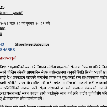
केशरमान बुढाथोकी
-
२०७६ चैत्र १२ गते बुधबार १०:२९ बजे
551
0
43
Share
Tweet
Subscribe
SHARES
तारा पराजुली
विश्वभर महामारीको रूपमा फैलिएको कोरोना भाइरसको संक्रमण नेपालमा पनि फैलिन
सक्ने जोखिम बढेसँगै आममानिस सेल्फ क्वारेन्टाइनमा बस्नुपर्ने स्थिति सिर्जना भएको छ।
सिङ्गो देश लकडाउन गरिएको सन्दर्भमा स्वास्थ्य र सुरक्षालाई उच्च प्राथमिकतामा राखेर
हामी चौबीसै घण्टा क्रियाशील छौँ।कतै सचेत नागरिकको नाताले कतै जनताको
जनप्रतिनिधिको नाताले कतै संङ्घ संस्थाको त कतै राज्यका संयन्त्रको नाताले
अस्तव्यस्ततालाई सहज बनाउन हामी जस्तोसुकै त्याग गर्न अनि कठोर चुनौतीसंग पनि
जुध्दै हिंडिरहेका छौ भिडिरहेका छौँ ।