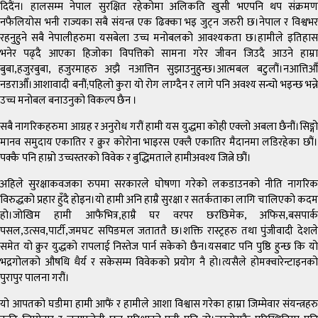
दिदैंन। हालसम्म नेपाल सुरक्षित रहेकोमा अलिकति खुसी भएपनि थप संक्रमण
नफैलियोस भनी राज्यका सबै संयन्त्र एक ढिक्का भइ जुट्न जरुरी छ।नेपाल र विश्वभर
रहनुहुने सबै नेपालीहरुमा यसबेला उच्च मनोबलको आवश्यकता छ।हामीले इतिहास
भनेर पढ्दै आएका हिजोका विपत्तिको सामना गरेर जीवन जिउदै आउने हाम्रा
बुबा,हजुरबुबा, हजुरमाहरु अझै नआत्तिन सुझाउनुहुन्छ।आत्मबल बटुलौं।नआत्तिऔँ
नडराऔँ।आशावादी बनौं;पहिलो कुरा यो रोग लाग्दैन र लागे पनि अवश्य सन्चो भइन्छ भन्ने
उच्च मनोबल बनाउनुको विकल्प छैन ।
सबै नागरिकहरुमा आग्रह र अनुरोध गरौं हामी यस युद्धमा कोही एक्लो अबला छैनौं।सिङ्गो
मानव समुदाय एकातिर र क्रुर कोरोना भाइरस एक्लै एकातिर मैदानमा लडिरहेका छौं।
पक्कै पनि हाम्रो उच्चस्तरको विवेक र बुद्धिमताले हामीअवश्य जित्ने छौं।
अहिले सुरक्षाकवजका रुपमा सरकारले घोषणा गरेको लकडाउनको नीति नागरिक
विरुद्धको प्रहार हुँदै होइन।यो हामी अनि हाम्रै सुरक्षा र सतर्कताका लागि चालिएको कदम
हो।जोखिम हामी आफैभित्र,हाम्रै घर वरपर छरछिमेक, अफिस,बसपार्क
पसल,उत्सव,पार्टी,जमघट सपिङमल जताततै छ।शक्ति रास्ट्रहरु तथा पुंजीवादी देशले
समेत यो क्रुर युद्धको रापलाई निस्तेज पार्न सकेको छैन।यसबाट पनि पुष्ठि हुन्छ कि यो
भद्रगोलको औषधि धैर्य र सकेसम्म विवेकको प्रयोग नै हो।त्यसैले होमक्वारेन्टाइनको
पुरापुर पालना गरौं।
यो आपतको घडीमा हामी आफैं र हामीले आशा विश्वास गरेका हाम्रा जिम्मेवार संयन्त्रहरु