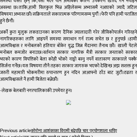
समस्या यस्ता छ्न् कि,पैसा भएर पनि अभावका कारण उपकरण खरिद गर्न नपाइने
अवस्था छ।ताकि,हामी विलकुल भिन्न अहिलेसम्म अभ्यासमै नआएको ज्यादै जटिल
विषयमा अभ्यस्त छौ।सक्रियताले सकारात्मक परिणामसम्म पुगौं ।फेरि पनि हामी पराजित
हुने छैनौं।
अर्को कुरा मुलुक लकडाउनका कारण दैनिक ज्यालादारी गरेर जीविकोपार्जन गरिरहने
नागरिकहरुका लागि आइपर्ने समस्या समाधान गर्न राज्य सचेत छ र हुनुपर्छ ।हामी
आत्मविश्वास र मनोबलको हतियार बोकेर युद्ध जित्न मैदानमा तैनाथ छौं। खाली पेटले
मनोबल कमजोर बनाउछ।वर्तमान सरकार नागरिक मैत्री सरकार जनताको सरकार
भएको कारण विपत्तिको बेला कोही भोको नाङ्गो बस्नु नपर्ने वातावरण सरकारले पक्कै
सिर्जना गर्नेछ।यस विषयमा तीनै तहका सरकार जागरुक भएको देखिन्छ अझ सशक्त हुन
जरुरी महामारी भोकमरीमा रुपान्तरण हुन नदिन आआफ्नो ठाँउ बाट जुटौं।दृढता र
आत्मविश्वासले नै हामी बिजेता बन्नेछौं।
-लेखक बेलबारी नगरपालिकाकी उपमेयर हुन।
Previous article
कोरोना आशंकाका विरामी बढेपछि चार प्रयोगशाला थपिए