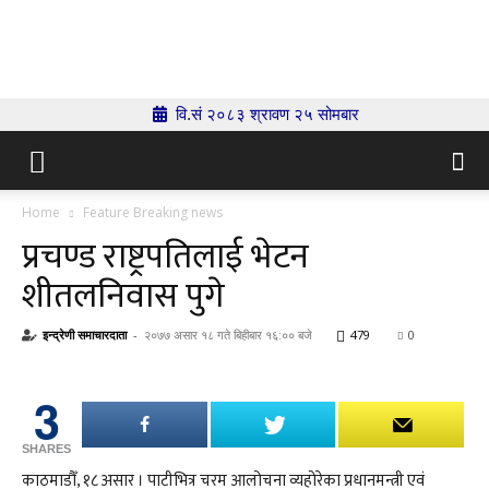
Indrenionline.com
वि.सं २०८३ श्रावण २५ सोमबार
Home
Feature Breaking news
प्रचण्ड राष्ट्रपतिलाई भेटन
शीतलनिवास पुगे
इन्द्रेणी समाचारदाता
-
२०७७ असार १८ गते बिहीबार १६:०० बजे
479
0
3
SHARES
काठमाडौँ, १८ असार । पाटीभित्र चरम आलोचना व्यहोरेका प्रधानमन्त्री एवं