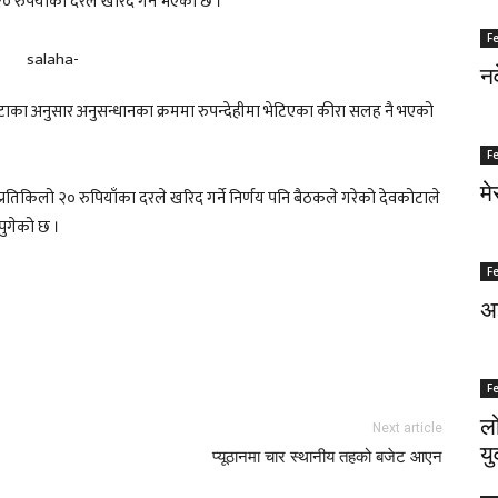
० रुपैयाँको दरले खरिद गर्ने भएको छ ।
F
नर
ोटाका अनुसार अनुसन्धानका क्रममा रुपन्देहीमा भेटिएका कीरा सलह नै भएको
F
मे
रतिकिलो २० रुपियाँका दरले खरिद गर्ने निर्णय पनि बैठकले गरेको देवकोटाले
पुगेको छ ।
F
अज
F
लो
Next article
यु
प्यूठानमा चार स्थानीय तहको बजेट आएन