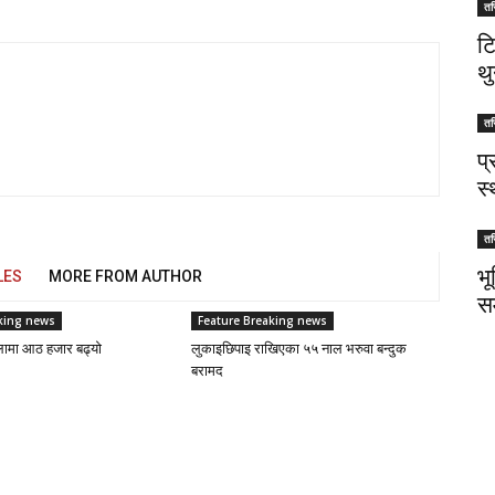
तस
ट
थु
तस
प
स
तस
भ
LES
MORE FROM AUTHOR
स
king news
Feature Breaking news
लामा आठ हजार बढ्यो
लुकाइछिपाइ राखिएका ५५ नाल भरुवा बन्दुक
बरामद