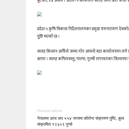
बुटवल, १४ असार । प्रदेश–५ सरकारले सलह किरा प्रति केजी २
प्रदेश ५ कृषि विकास निर्देशनालयका प्रमुख यमनारायण देवक
पुुष्टि भएको छ ।
सलह किसान आफैँले जम्मा गरेर आफ्नो वडा कार्यालयमा लगे प्
बताए । सलह कपिलवस्तु, पाल्पा, गुल्मी लगायतका जिल्लामा 
Previous article
नेपालमा आज थप ५५४ जनामा कोरोना संक्रमण पुष्टि, कुल
संक्रमित १२३०९ पुग्यो