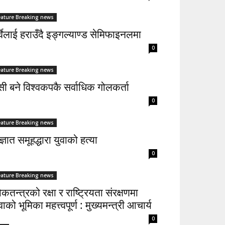
eature Breaking news
्वेलाई हराउँदै इङ्गल्याण्ड सेमिफाइनलमा
0
eature Breaking news
सी बने विश्वकपकै सर्वाधिक गोलकर्ता
0
eature Breaking news
्ञात समूहद्धारा युवाको हत्या
0
eature Breaking news
कतन्त्रको रक्षा र राष्ट्रियता संरक्षणमा
वाको भूमिका महत्त्वपूर्ण : मुख्यमन्त्री आचार्य
0