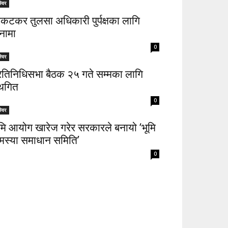
्विर
िकटकर तुलसा अधिकारी पुर्पक्षका लागि
नामा
0
्विर
्रतिनिधिसभा बैठक २५ गते सम्मका लागि
्थगित
0
्विर
ूमि आयोग खारेज गरेर सरकारले बनायो ‘भूमि
मस्या समाधान समिति’
0