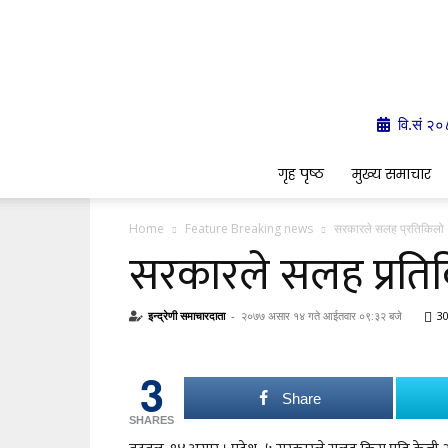
वि.सं २
गृह पृष्ठ
मुख्य समाचार
Home
Feature Breaking news
सरकारले सलह प्रतिकिलो २०
सरकारले सलह प्रतिकि
इन्द्रेणी समाचारदाता
-
२०७७ असार १४ गते आईतवार ०९:३२ बजे
3
3
Share
SHARES