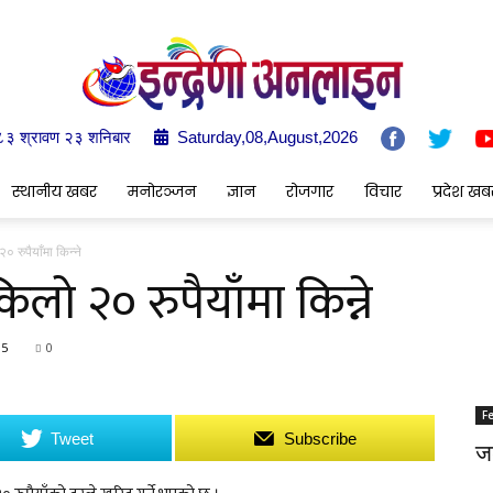
०८३ श्रावण २३ शनिबार
Saturday,08,August,2026
Indrenionline.com
स्थानीय खबर
मनोरञ्जन
ज्ञान
रोजगार
विचार
प्रदेश खब
 रुपैयाँमा किन्ने
लो २० रुपैयाँमा किन्ने
05
0
F
Tweet
Subscribe
जङ