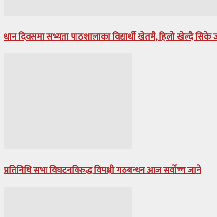
धान दिवसमा सभ्यता पाठशालाका विद्यार्थी खेतमै, हिलो खेल्दै सिके
प्रतिनिधि सभा विघटनविरुद्ध विपक्षी गठबन्धन आज सर्वोच्च जाने