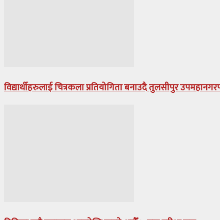
विद्यार्थीहरुलाई चित्रकला प्रतियोगिता बनाउदै तुलसीपुर उपमहानग