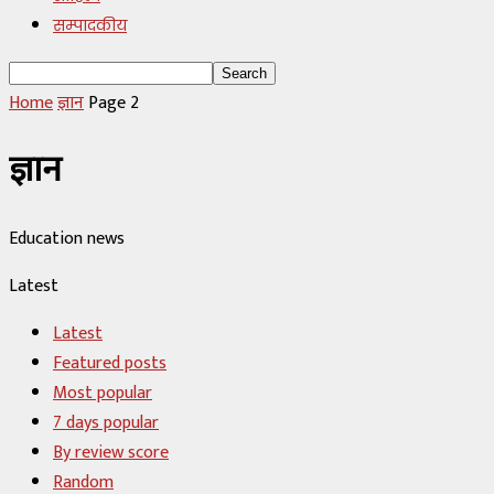
सम्पादकीय
Home
ज्ञान
Page 2
ज्ञान
Education news
Latest
Latest
Featured posts
Most popular
7 days popular
By review score
Random