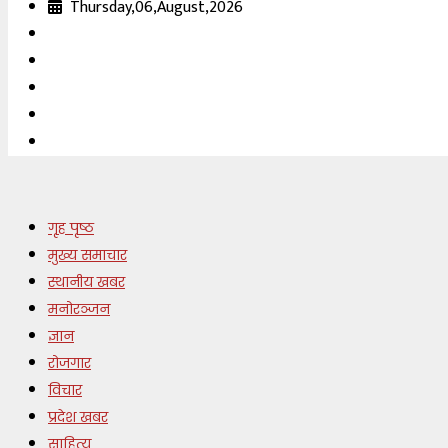
Thursday,06,August,2026
गृह पृष्ठ
मुख्य समाचार
स्थानीय खबर
मनोरञ्जन
ज्ञान
रोजगार
विचार
प्रदेश खबर
साहित्य