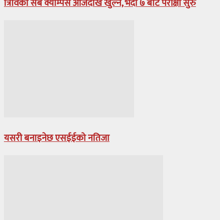
त्रिविका सबै क्याम्पस आजदेखि खुल्ने, भदौँ ७ बाट परीक्षा सुरु
यसरी बनाइनेछ एसईईको नतिजा