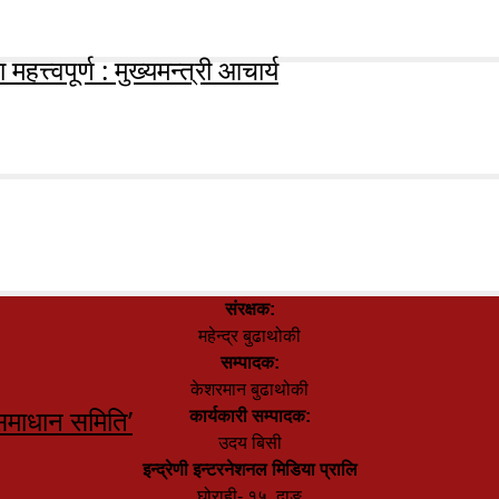
हत्त्वपूर्ण : मुख्यमन्त्री आचार्य
संरक्षक:
महेन्द्र बुढाथोकी
सम्पादक:
केशरमान बुढाथोकी
समाधान समिति’
कार्यकारी सम्पादक:
उदय बिसी
इन्द्रेणी इन्टरनेशनल मिडिया प्रालि
घोराही- १५, दाङ