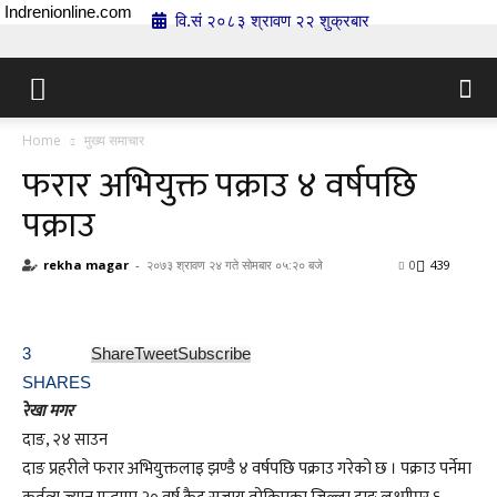
Indrenionline.com
वि.सं २०८३ श्रावण २२ शुक्रबार
Home
मुख्य समाचार
फरार अभियुक्त पक्राउ ४ वर्षपछि
पक्राउ
rekha magar
-
२०७३ श्रावण २४ गते सोमबार ०५:२० बजे
0
439
3
Share
Tweet
Subscribe
SHARES
रेखा मगर
दाङ, २४ साउन
दाङ प्रहरीले फरार अभियुक्तलाइ झण्डै ४ वर्षपछि पक्राउ गरेको छ । पक्राउ पर्नेमा