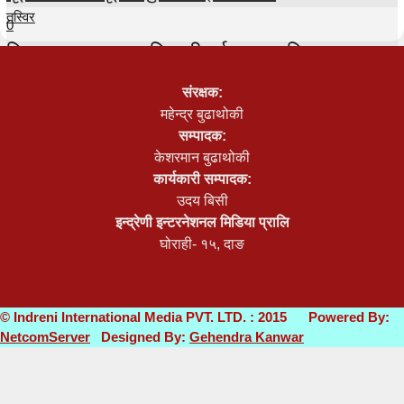
तस्विर
0
टिकटकर तुलसा अधिकारी पुर्पक्षका लागि थुनामा
0
संरक्षक:
तस्विर
महेन्द्र बुढाथोकी
सम्पादक:
प्रतिनिधिसभा बैठक २५ गते सम्मका लागि स्थगित
केशरमान बुढाथोकी
कार्यकारी सम्पादक:
0
उदय बिसी
इन्द्रेणी इन्टरनेशनल मिडिया प्रालि
घोराही- १५, दाङ
© Indreni International Media PVT. LTD. : 2015 Powered By:
NetcomServer
Designed By:
Gehendra Kanwar