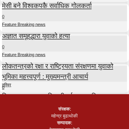
मेसी बने विश्वकपकै सर्वाधिक गोलकर्ता
0
Feature Breaking news
अज्ञात समूहद्धारा युवाको हत्या
0
Feature Breaking news
लोकतन्त्रको रक्षा र राष्ट्रियता संरक्षणमा युवाको
भूमिका महत्त्वपूर्ण : मुख्यमन्त्री आचार्य
तस्विर
0
टिकटकर तुलसा अधिकारी पुर्पक्षका लागि थुनामा
0
संरक्षक:
तस्विर
महेन्द्र बुढाथोकी
सम्पादक:
प्रतिनिधिसभा बैठक २५ गते सम्मका लागि स्थगित