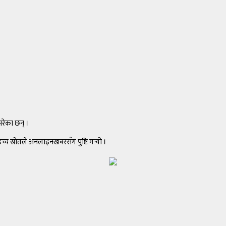
परेका छन् ।
्च स्रोतले अनलाइनखबरसँग पुष्टि गर्‍यो ।