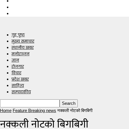
गृह पृष्ठ
मुख्य समाचार
स्थानीय खबर
मनोरञ्जन
ज्ञान
रोजगार
विचार
प्रदेश खबर
साहित्य
सम्पादकीय
Home
Feature Breaking news
नक्कली नोटको बिगबिगी
नक्कली नोटको बिगबिगी