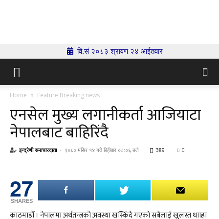
Indrenionline.com
वि.सं २०८३ श्रावण २४ आईतवार
Home
Feature Breaking news
एनसेल मुख्य लगानीकर्ता आजियाटा
नेपालबाट बाहिरिंदै
इन्द्रेणी समाचारदाता
-
२०८० मंसिर १४ गते बिहीबार ०८:०६ बजे
389
0
27
SHARES
काठमाडौँ । नेपालमा अर्थतन्त्रको अवस्था खस्किँदै गएको सबैलाई खुलस्त थााहा