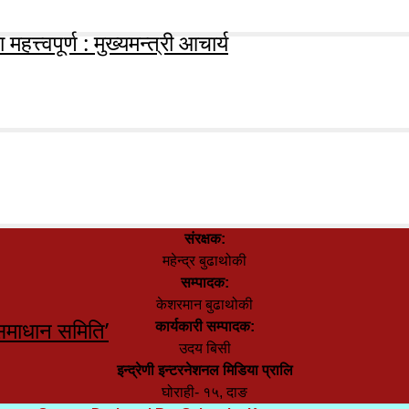
हत्त्वपूर्ण : मुख्यमन्त्री आचार्य
संरक्षक:
महेन्द्र बुढाथोकी
सम्पादक:
केशरमान बुढाथोकी
समाधान समिति’
कार्यकारी सम्पादक:
उदय बिसी
इन्द्रेणी इन्टरनेशनल मिडिया प्रालि
घोराही- १५, दाङ