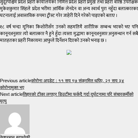
सुदूरपश्चिम प्रदेश प्रहरी कार्यालयका निमित्त प्रदेश प्रहरी प्रमुख तथा प्रहरी वरिष्ठ उपरीक्षक
मुकेशकुमार सिंहले प्रदेश भरीमा आर्थिक लेनदेन वा अन्य स्वार्थ पुरा नहुँदा बलात्कारका
घटनालाई अवास्तविक रुपमा ट्वीस्ट गरेर जाहेरी दिने गरेको पाइएको बताए ।
१८ वर्ष भन्दा मूनिका किशोरीसँग उनको सहमतिमै शारीरिक सम्बन्ध भएको भए पनि
कानूनअनुसार त्यो बलात्कार नै हुने हुँदा त्यस्ता मुद्धामा कानूनअनुसार अनुसन्धान गर्न सबै
मातहतका प्रहरी निकायमा आफुले दिर्नेशन दिएको उनको भनाइ छ ।
Previous article
कोरोना अपडेट : ११ सय ९७ संक्रमित थपिए, २९ सय ३४
कोरोनामुक्त भए
Next article
तिहारको टीका लगाएर डिउटीमा फर्कदै गर्दा दुर्घटनामा परि संचारकर्मीको
मृत्यु
केशरमान बुढाथोकी