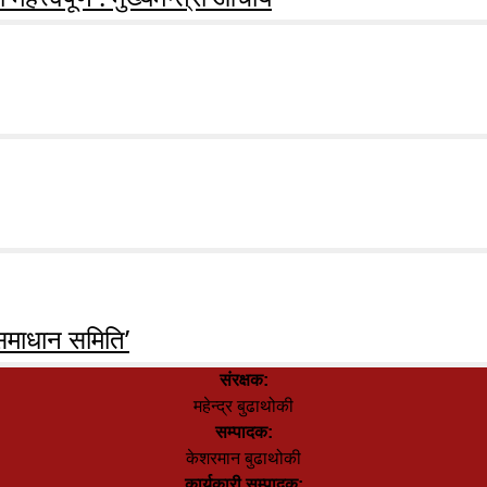
समाधान समिति’
संरक्षक:
महेन्द्र बुढाथोकी
सम्पादक:
केशरमान बुढाथोकी
कार्यकारी सम्पादक: