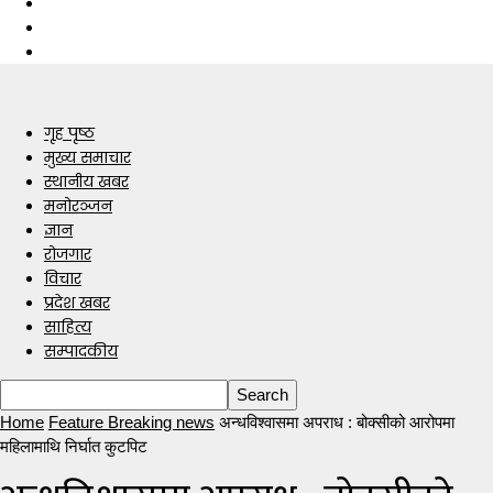
गृह पृष्ठ
मुख्य समाचार
स्थानीय खबर
मनोरञ्जन
ज्ञान
रोजगार
विचार
प्रदेश खबर
साहित्य
सम्पादकीय
Home
Feature Breaking news
अन्धविश्वासमा अपराध : बोक्सीको आरोपमा
महिलामाथि निर्घात कुटपिट