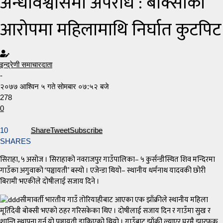
अन्धविश्वासमा अपराध : बोक्सीको
आरोपमा महिलामाथि निर्घात कुटपिट
इन्द्रेणी समाचारदाता
-
२०७७ आश्विन ५ गते सोमबार ०७:५२ बजे
278
0
10
Share
Tweet
Subscribe
SHARES
सिराहा, ५ असोज । सिराहाको नवराजपुर गाउँपालिका– ५ कुर्सन्डीस्थित शिव मन्दिरमा
गाउँका अगुवाको ‘पञ्चायती’ बस्यो । एजेन्डा थियो– स्थानीय धर्मनाथ यादवकी छोरी
बिरामी भएकीले दोषीलाई सजाय दिने ।
सीमावर्ती भारतीय गाउँ तोरियाहीबाट आएका एक झाँक्रीले स्थानीय महिला
मूर्तिदेवी बोक्सी भएको ठहर गरिसकेका थिए । दोषीलाई सजाय दिन र गाउँमा सुख र
शान्ति स्थापना गर्न यो पञ्चायती डाकिएको थियो । गाउँबाट झाँक्री ल्याएर घरमै झारफुक