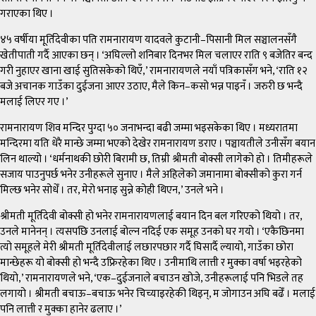
गराएका थिए ।
४५ वर्षीया मूर्तिदेवीका पति रामनारायण यादवले कुटानी–पिसानी मिल सञ्चालनसँगै
खेतीपाती गर्दै आएका छन् । ‘अघिल्लो शनिबार दिनभर मिल चलाएर राति ९ बजेतिर बन्द
गरी नुहाएर खाना खाई सुतिसकेको थिएँ,’ रामनारायणले नयाँ पत्रिकासँग भने, ‘राति १२
बजे अचानक गाउँका दुईजना आएर उठाए, मैले किन–कसो भन्न पाइनँ । जरुरी छ भन्दै
मलाई लिएर गए ।’
रामनारायण शिव मन्दिर पुग्दा ५० जनाभन्दा बढी जम्मा भइसकेका थिए । मध्यरातमा
मन्दिरमा यति धेरै मान्छे जम्मा भएको देखेर रामनारायण डराए । पञ्चायतीले उनीसँग बयान
लिन थाल्यो । ‘धर्मनाथकी छोरी बिरामी छ, तिम्री श्रीमती बोक्सी लागेको हो । तिमीहरूले
सजाय पाउनुपर्छ भनेर उनीहरूले सुनाए । मैले अहिलेको जमानामा बोक्सीको कुरा गर्न
मिल्छ भनेर सोधेँ । तर, मेरो भनाइ सुन्ने कोही थिएन,’ उनले भने ।
श्रीमती मूर्तिदेवी बोक्सी हो भनेर रामनारायणलाई बयान दिन बल गरिएको थियो । तर,
उनले मानेनन् । त्यसपछि उनलाई बोल्न नदिई एक समूह उनको घर गयो । ‘एकैछिनमा
त्यो समूहले मेरी श्रीमती मूर्तिदेवीलाई लछारपछार गर्दै घिसार्दै ल्यायो, गाउँका छोरा
मान्छेहरू यो बोक्सी हो भन्दै उफ्रिरहेका थिए । उनीमाथि लात्ती र मुक्का वर्षा भइरहेको
थियो,’ रामनारायणले भने, ‘एक–दुईजनाले बचाउन खोजे, उनीहरूलाई पनि भिडले तह
लगायो । श्रीमती बचाऊ–बचाऊ भनेर चिच्याइरहेकी थिइन्, म जोगाउन अघि बढेँ । मलाई
पनि लात्ती र मुक्का हानेर ढलाए ।’