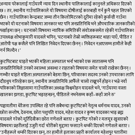
अन्याय परेकालाई गाउँघरमै न्याय दिन स्थानीय पालिकालाई कानुनले अधिकार दिएको
छ । तर, स्थानीय गाउँपालिकाले यो विषयमा दोषीलाई कारबाही गर्न कुनै पहल लिएको
छैन । गाउँपालिका केन्द्रबाट जम्मा तीन किलोमिटरको दूरीमा रहेको कुर्सन्डी गाउँमा
भएको यो घटनाको विषयमा जानकार भए पनि जनप्रतिनिधि भने औपचारिक जानकारीको
पर्खाइमा छन् । घटनाको विषयमा न्यायिक समितिकी संयोजकसमेत रहेकी गाउँपालिका
उपाध्यक्ष शोभाकुमारी यादवले भनिन्, ‘घटनाबारे तेस्रो व्यक्तिहरूबाट थाहा पाएँ, पीडित र
आरोपी पक्ष कसैले पनि लिखित निवेदन दिएका छैनन् । निवेदन नआएसम्म हामीले केही
गर्न मिल्दैन ।’
कुटपिटबाट घाइते भएकी महिला अस्पताल भर्ना भएको एक सातासम्म पनि
जनप्रतिनिधिले उनको स्वास्थ्य अवस्था र राहतको विषयमा समेत चासो राखेका छैनन् ।
गम्भीर घाइते महिला अस्पतालको बेडमा छिन्, परिवारका सदस्य उनको उपचारका लागि
दौडधुप गरिरहेका छन्, स्थानीय जनप्रतिनिधि आफैँले चासो राख्नुपर्ने होइन र भन्ने नयाँ
पत्रिकाको जिज्ञासामा गाउँपालिका अध्यक्ष विश्वमोहन यादवले भने, ‘गाउँघरमा यस्ता
खालका झगडा, कुटपिट भइरहन्छन्, पीडितले नभनेसम्म कहाँ–कहाँ जाने रु’
पञ्चायतीमा धेरैजना उपस्थित रहे पनि सबैभन्दा कुटपिटको नेतृत्व धर्मनाथ यादव, उनको
छोरा सन्तोष, देवनाथ, छोरा पशुपति यादव, महेश यादव र कृष्ण यादवका भाइ ब्रह्म
यादवले गरेको मूर्तिदेवीका छोरा गणेशले बताए । कुटपिट गरेको र मलमूत्र खुवाएको
विषयमा प्रहरीलाई उजुरी गर्दा चोरीको मुद्दामा फसाउने धम्की दिएको गणेशले बताए ।
‘उनीहरूले धम्की दिएका छन्, तर हामीले इलाका प्रहरी कार्यालय महेशपुर पतारीमा