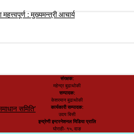
हत्त्वपूर्ण : मुख्यमन्त्री आचार्य
संरक्षक:
महेन्द्र बुढाथोकी
सम्पादक:
केशरमान बुढाथोकी
समाधान समिति’
कार्यकारी सम्पादक:
उदय बिसी
इन्द्रेणी इन्टरनेशनल मिडिया प्रालि
घोराही- १५, दाङ