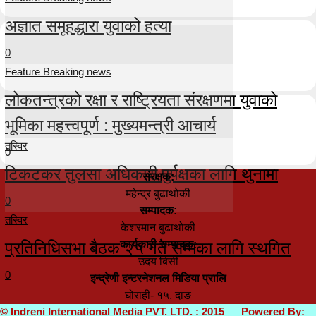
अज्ञात समूहद्धारा युवाको हत्या
0
Feature Breaking news
लोकतन्त्रको रक्षा र राष्ट्रियता संरक्षणमा युवाको
भूमिका महत्त्वपूर्ण : मुख्यमन्त्री आचार्य
तस्विर
0
टिकटकर तुलसा अधिकारी पुर्पक्षका लागि थुनामा
संरक्षक:
महेन्द्र बुढाथोकी
0
सम्पादक:
तस्विर
केशरमान बुढाथोकी
प्रतिनिधिसभा बैठक २५ गते सम्मका लागि स्थगित
कार्यकारी सम्पादक:
उदय बिसी
0
इन्द्रेणी इन्टरनेशनल मिडिया प्रालि
घोराही- १५, दाङ
© Indreni International Media PVT. LTD. : 2015 Powered By: