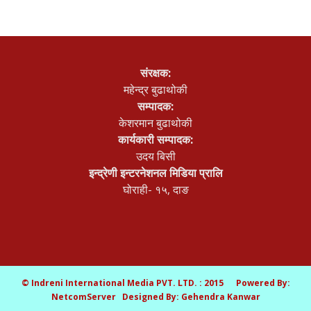
संरक्षक:
महेन्द्र बुढाथोकी
सम्पादक:
केशरमान बुढाथोकी
कार्यकारी सम्पादक:
उदय बिसी
इन्द्रेणी इन्टरनेशनल मिडिया प्रालि
घोराही- १५, दाङ
© Indreni International Media PVT. LTD. : 2015 Powered By:
NetcomServer
Designed By:
Gehendra Kanwar