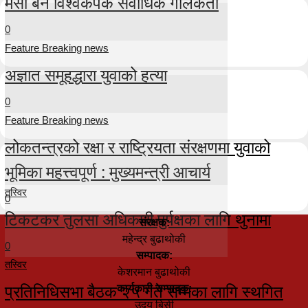
मेसी बने विश्वकपकै सर्वाधिक गोलकर्ता
0
Feature Breaking news
अज्ञात समूहद्धारा युवाको हत्या
0
Feature Breaking news
लोकतन्त्रको रक्षा र राष्ट्रियता संरक्षणमा युवाको
भूमिका महत्त्वपूर्ण : मुख्यमन्त्री आचार्य
तस्विर
0
टिकटकर तुलसा अधिकारी पुर्पक्षका लागि थुनामा
संरक्षक:
महेन्द्र बुढाथोकी
0
सम्पादक:
तस्विर
केशरमान बुढाथोकी
प्रतिनिधिसभा बैठक २५ गते सम्मका लागि स्थगित
कार्यकारी सम्पादक:
उदय बिसी