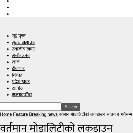
गृह पृष्ठ
मुख्य समाचार
स्थानीय खबर
मनोरञ्जन
ज्ञान
रोजगार
विचार
प्रदेश खबर
साहित्य
सम्पादकीय
Home
Feature Breaking news
वर्तमान मोडालिटीको लकडाउन साउन ७ गतेसम्म
वर्तमान मोडालिटीको लकडाउन