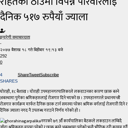
राहतको ठाउँमा विपन्न परिवारलाई
दैनिक ५१७ रुपैयाँ ज्याला
इन्द्रेणी समाचारदाता
-
२०७७ बैशाख १८ गते बिहीबार १९:१३ बजे
292
0
4
Share
Tweet
Subscribe
SHARES
घोराही, १८ बैशाख । घोराही उपमहानगरपालिकाले लकडाउनका कारण छाक बस्ने
अबस्थामा पुगेका श्रमिकहरुलाई रोजगार दिने भएको छ । उपमहानगरले प्रधानमन्त्री
रोजगार कार्यक्रम मार्फत दैनिक छाक टार्न समस्या परेका श्रमिक वर्गलाई रोजगारी दिने र
दैनिक ज्याला नगद नै उपलब्ध गराउने निर्णय गरेको हो ।
नगरको ७९ औँ कार्यपालिका बैठकले लकडाउन लम्बिदै
जाँदा श्रमिकहरु मारमा परेको र छाक बस्ने अबस्थामा पुगेको भन्दै भौतिक दुरी कायम गर्दै