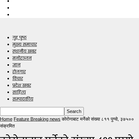
गृह पृष्ठ
मुख्य समाचार
स्थानीय खबर
मनोरञ्जन
ज्ञान
रोजगार
विचार
प्रदेश खबर
साहित्य
सम्पादकीय
Home
Feature Breaking news
कोरोनाबाट मर्नेको संख्या ८११ पुग्यो, ३७५००
संक्रमित