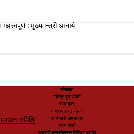
हत्त्वपूर्ण : मुख्यमन्त्री आचार्य
संरक्षक:
महेन्द्र बुढाथोकी
सम्पादक:
केशरमान बुढाथोकी
समाधान समिति’
कार्यकारी सम्पादक:
उदय बिसी
इन्द्रेणी इन्टरनेशनल मिडिया प्रालि