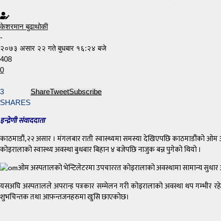
केशरमान बुढाथोकी
-
२०७३ असार २२ गते बुधबार १६:२४ बजे
408
0
3
Share
Tweet
Subscribe
SHARES
इन्द्रेणी संवाददाता
काठमाडौं,२२ असार । मंगलबार राती स्वास्थ्यमा समस्या देखिएपछि काठमाडौंको ओम अस्
कोइरालाको स्वास्थ्य अवस्था बुधबार बिहान ४ बजेपछि नाजुक बन्न पुगेको थियो ।
ओम अस्पतालको भेन्टिलेटरमा उपचाररत कोइरालाको अवस्थामा सामान्य सुधार 
यसअघि अस्पतालले अपरान्ह पत्रकार सम्मेलन गरी कोइरालाको अवस्था थप गम्भीर रह
शुभचिन्तक तथा आफ़न्तजनहरुमा खुसि छाएकोछ।