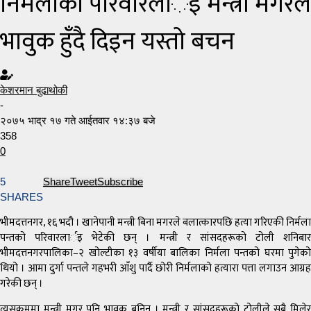
निर्मलाको परिवारलार्इ मन्त्री मगरले
भावुक हुँदै दिइन यस्तो बचन
केशरमान बुढाथोकी
-
२०७५ भाद्र १७ गते आईतवार १४:३७ बजे
358
0
5
Share
Tweet
Subscribe
SHARES
भीमदत्तनगर, १६ भदौ । खानेपानी मन्त्री बिना मगरले बलात्कारपछि हत्या गरिएकी निर्मला
पन्तको परिवारलार्इ भेटेकी छन् । मन्त्री र सांसदहरूको टोली शनिबार
भीमदत्तनगरपालिका–२ खोल्टीका १३ वर्षीया बालिका निर्मला पन्तको घरमा पुगेको
थियो । आमा दुर्गा पन्तले गहभरी आँशु पार्दै छोरी निर्मलाको हत्यारा पत्ता लगाउन आग्रह
गरेकी छन् ।
त्यसक्रममा मन्त्री मगर पनि भावुक बनिन् । मन्त्री र सांसदहरूको टोलीले सबै मिलेर