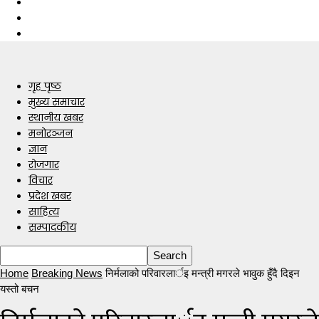
गृह पृष्ठ
मुख्य समाचार
स्थानीय खबर
मनोरञ्जन
ज्ञान
रोजगार
विचार
प्रदेश खबर
साहित्य
सम्पादकीय
Home
Breaking News
निर्मलाको परिवारलार्इ मन्त्री मगरले भावुक हुँदै दिइन
यस्तो बचन