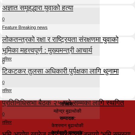
अज्ञात समूहद्धारा युवाको हत्या
0
Feature Breaking news
लोकतन्त्रको रक्षा र राष्ट्रियता संरक्षणमा युवाको
भूमिका महत्त्वपूर्ण : मुख्यमन्त्री आचार्य
तस्विर
0
टिकटकर तुलसा अधिकारी पुर्पक्षका लागि थुनामा
0
तस्विर
प्रतिनिधिसभा बैठक २५ गते सम्मका लागि स्थगित
संरक्षक:
महेन्द्र बुढाथोकी
0
सम्पादक:
तस्विर
केशरमान बुढाथोकी
भूमि आयोग खारेज गरेर सरकारले बनायो ‘भूमि समस्या
कार्यकारी सम्पादक: