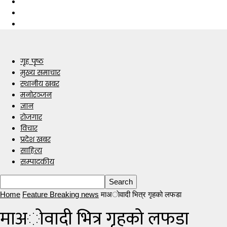
गृह पृष्ठ
मुख्य समाचार
स्थानीय खबर
मनोरञ्जन
ज्ञान
रोजगार
विचार
प्रदेश खबर
साहित्य
सम्पादकीय
Home
Feature Breaking news
माअाेवादी भित्र गृहको लफडा
माअाेवादी भित्र गृहको लफडा