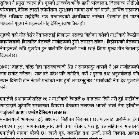
सुविधा नै प्रमुख कारण हो। गृहको आकर्षण भनेकै प्रहरी परिचालन, जिल्लाका सीडीओ
परिचालन, दैनिक लाखौं रुपैयाँसम्म सुरक्षाका नाममा खर्च गर्न पाउने, आर्थिक सहायता
दिने अधिकार राख्नेदेखि अरू मन्त्रालयको क्षेत्राधिकार नपरेका क्षेत्रसमेत हेर्न पाउने
भएकाले गृहमा नेताहरूको मोह देखिनु स्वाभाविक हो।
गृहको यही मोह देखेर नेताहरूलाई मिलाउन नसक्दा बिहीबार बसेको माओवादी केन्द्रीय
कार्यालयको विस्तारित बैठकले मन्त्रीहरूको टुंगो लगाउन सकेन। बिहीबारको बैठकमा
नेताहरूको रुचि मुखरित हुन थालेपछि बैठकले मन्त्री छान्ने जिम्मा मुख्य तीन नेतालाई
दिएको छ।
अध्यक्ष दाहाल, वरिष्ठ नेता नारायणकाजी श्रेष्ठ र रामबहादुर थापाले नै अब मन्त्रीहरूको
नाम छनोट गर्नेछन्। ‘सात वटै प्रदेश पनि समेटिने, नयाँ र पुराना तथा अनुभवीलाई पनि
स्थान दिनेगरी तीन नेताले मन्त्रीको नाम टुंगो लगाउनुहुनेछ,’ माओवादी नेता देव गुरुङले
भने।
एमालेले प्रधानमन्त्रीसहित ११ र माओवादी केन्द्रले ७ मन्त्रालय लिने गरी दुई पार्टीबीच
समझदारी जुटेपछि सरकारका विषयमा बैठकमा छलफल भएको अर्का नेता हरिबोल
गजुरेलले बताए ।
एभरेष्ट दैनिकमा खबर छ
।
मन्त्रालयको भागबन्डा दुई अध्यक्षले बिहीबार बिहानको छलफलबाट प्रारम्भिक टुंगो
लगाएका हुन्। भागबन्डाअनुसार, अर्थ तथा योजना, परराष्ट्र, रक्षासहितका मन्त्रालय
एमालेको भागमा परेको छ। त्यस्तै गृह, जलस्रोत तथा ऊर्जा, सहरी विकास, आवास