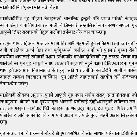
दाहालबीच सकभर उपप्रधानमन्त्री नराखी मन्त्री बनाउने तयारीमा छलफल चलेपछि
माओवादीभित्र ‘गृहमा मोह’ बढेको हो।
माओवादीभित्र गृह मोहमा नेताहरूको आन्तरिक द्वन्द्वले पनि प्रभाव पारेको नेताहरू
स्वीकार्छन्। थापा विगतमा रक्षा मन्त्रीको जिम्मेवारी सम्हालिसकेका कारण यसपटक गृह
आफूले लिएर सरकारको नेतृत्व पार्टीका तर्फबाट गरेर जान चाहन्छन्।
तर, पुन थापालाई अन्य मन्त्रालयमा अचेटेर आफैं गृहमन्त्री हुने लबिङमा छन्। उता गृहकै
दाबी गरिरहेका अर्का नेता तथा पूर्वगृहमन्त्री जर्नादन शर्मा भने पुनलाई गृहमा रोक्ने
तयारीमा थापालाई स्वीकार्ने पक्षमा उभिएपछि माओवादीभित्रको गृह लफडा रोचक बन्न
थालेको छ। पुन गृह आफूले नपाए सरकारमै सहभागी नहुने पक्षमा देखिएका छन्। पुन र
थापा दुवै अध्यक्षका विश्वासप्राप्त नेता हुन्। सक्रिय राजनीतिकालदेखिकै साथी थापासँग
दाहाल सम्बन्ध चिस्याउन चाहँदैनन्। पुन अहिले दाहाललाई सहयोग गर्ने नजिकका
नेतामध्येमा पर्छन्।
माओवादी स्रोतका अनुसार, पुनले आफूले गृह नपाए संघीय संसद् (प्रतिनिधिसभा) को
सभामुखमा श्रीमती तथा पूर्वसभामुख ओनसरी घर्तीलाई दोहो¥याउनुपर्ने लबिङमा छन्।
तर, सभामखुमा माओवादीभित्रै नेताहरू कृष्णबहादुर महरा, देव गुरुङ, गिरिराजमणि
पोखरेल र अग्नि सापकोटाको नाम पनि आउन थालेपछि पुनले गृहमै अडान लिइरहेका
छन्।
गृह मन्त्रालयमा नेताहरूको मोह देखिनुमा यसभित्रको स्रोत साधान परिचालनदेखि सेवा