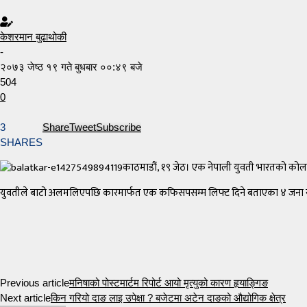
केशरमान बुढाथोकी
-
२०७३ जेष्ठ १९ गते बुधबार ००:४९ बजे
504
0
3
Share
Tweet
Subscribe
SHARES
काठमाडौं, १९ जेठ। एक नेपाली युवती भारतको कोलकत
युवतीले बाटो अलमलिएपछि कारमार्फत एक कफिसपसम्म लिफ्ट दिने बताएका ४ जना युवाले
Previous article
मनिषाको पोस्टमार्टम रिपोर्ट आयो मृत्युको कारण हृयाङ्गिङ
Next article
किन गरियो दाङ लाइ उपेक्षा ? बजेटमा अटेन दाङको औद्योगिक क्षेत्र