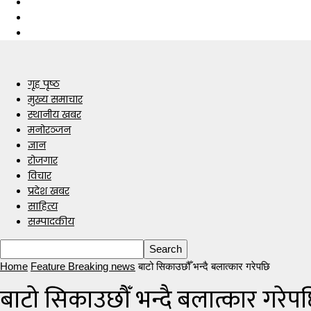
गृह पृष्ठ
मुख्य समाचार
स्थानीय खबर
मनोरञ्जन
ज्ञान
रोजगार
विचार
प्रदेश खबर
साहित्य
सम्पादकीय
Home
Feature Breaking news
बाटो सिकाउछौँ भन्दै बलात्कार गरेपछि
बाटो सिकाउछौँ भन्दै बलात्कार गरेप