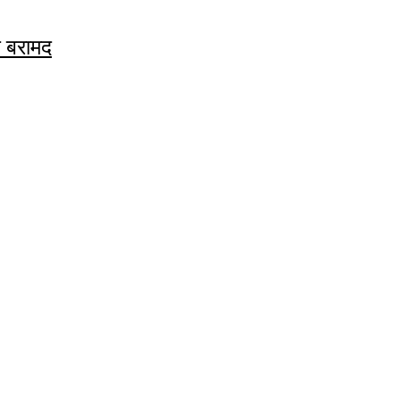
क बरामद