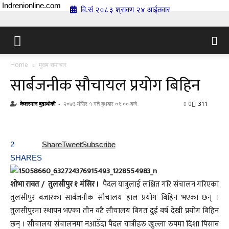
Indrenionline.com
वि.सं २०८३ श्रावण २४ आईतवार
Home
मुख्य समाचार
सार्बजनीक सौचायल प्रयोग बिहिन
केशरमान बुढाथोकी
-
२०७३ मंसिर १ गते बुधबार ०९:०० बजे
0
311
2
Share
Tweet
Subscribe
SHARES
शोभा रावत / तुलसीपुर १ मंसिर ।
पैदल यात्रुलाई लक्षित गरि संचालन गरिएका
तुलसीपुर बजारका सार्बजनीक सौचालय हाल प्रयोग बिहिन भएका छन् ।
तुलसीपुरमा स्थापन भएका तीन वटै सौचालय बिगत दुई बर्ष देखी प्रयोग बिहिन
छन् । सौचालय संचालनमा नआउँदा पैदल यात्रीहरु खुल्ला रुपमा दिशा पिसाब