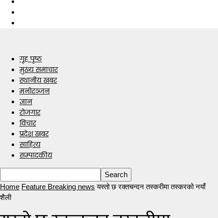
गृह पृष्ठ
मुख्य समाचार
स्थानीय खबर
मनोरञ्जन
ज्ञान
रोजगार
विचार
प्रदेश खबर
साहित्य
सम्पादकीय
Home
Feature Breaking news
यस्तो छ रक्तचन्दन तस्करीमा तस्करको नयाँ
शैली