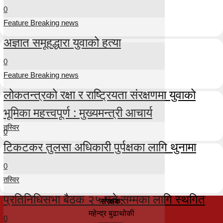
0
Feature Breaking news
अज्ञात समूहद्धारा युवाको हत्या
0
Feature Breaking news
लोकतन्त्रको रक्षा र राष्ट्रियता संरक्षणमा युवाको
भूमिका महत्त्वपूर्ण : मुख्यमन्त्री आचार्य
तस्विर
0
टिकटकर तुलसा अधिकारी पुर्पक्षका लागि थुनामा
0
तस्विर
प्रतिनिधिसभा बैठक २५ गते सम्मका लागि स्थगित
संरक्षक:
महेन्द्र बुढाथोकी
0