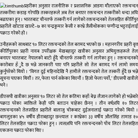
प्रहरीका अनुसार राजनीतिक र प्रशासनिक आडमा मौलाएको रक्तचन्दन
तस्करीमा कडाइ गरेपछि तस्करहरूले अब तेल बनाएर रक्तचन्दन तस्करीको धन्दा अघि
बढाएका हुन् । भारतबाट चीनतर्फ तस्करी गर्न लागेको रक्तचन्दनको तेलसहित कीर्तिपुर
प्रहरीले खोटाङ खाल्टे–७ का चन्द्रकुमार केसी र काभ्रे जैसीथोकका फणीन्द्र भट्टराईलाई
पक्राउ गरेको हो ।
उनीहरूको साथबाट ९० लिटर रक्तचन्दको तेल बरामद भएको छ । महानगरीय प्रहरी वृत्त
कीर्तिपुरका प्रहरी नायब उपरीक्षक मेखबहादुर खत्रीका अनुसार अभियुक्तहरूले तेल
बनाएर भारतबाट नेपालको बाटो हुँदै चीनतर्फ तस्करी गर्न लागेका हुन् । रक्तचन्दनको
कारोबार हँुदै छ भन्ने जानकारी पाए पनि प्रहरीले सो तेल बरामद गर्न लामो समय
कुर्नुपरेको थियो । ‘विगत दुई महिनादेखि नै हामीले रक्तचन्दको तेल तस्करी हुँदै छ भन्ने
सूचना पाएका थियौं । तर, फेला पार्न सकेका थिएनौं । हिजो फेला पर्यो,’ डीएसपी खत्रीले
भने ।
डीएसपी खत्रीका अनुसार ९० लिटर सो तेल कतिमा कहाँ बेच्न लैजान लागेको हो भन्नेबारे
पक्राउ परेका व्यक्तिले केही पनि बताउन चाहेका छैनन् । तीन वर्षअघि १० लिटर
रक्तचन्दनको तेलसहित प्रहरीले बालाजु चोकबाट दुईजनालाई पक्राउ गरेको थियो ।
बागलुङका ४५ वर्षीय हीराबहादुर छन्त्याल र काभ्रेका ३३ वर्षीय औलसिंह तामाङ १०
लिटर तेलसहित पक्राउ परेका हुन् । त्यसअघि पनि रक्तचन्दनको पाँच लिटर तेलसहित
एकजना पक्राउ परेका थिए ।