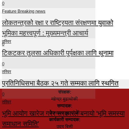
0
Feature Breaking news
लोकतन्त्रको रक्षा र राष्ट्रियता संरक्षणमा युवाको
भूमिका महत्त्वपूर्ण : मुख्यमन्त्री आचार्य
तस्विर
0
टिकटकर तुलसा अधिकारी पुर्पक्षका लागि थुनामा
0
तस्विर
प्रतिनिधिसभा बैठक २५ गते सम्मका लागि स्थगित
संरक्षक:
0
महेन्द्र बुढाथोकी
तस्विर
सम्पादक:
भूमि आयोग खारेज गरेर सरकारले बनायो ‘भूमि समस्या
केशरमान बुढाथोकी
कार्यकारी सम्पादक:
समाधान समिति’
उदय बिसी