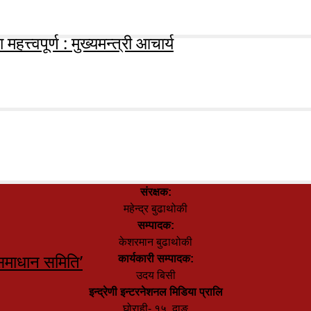
हत्त्वपूर्ण : मुख्यमन्त्री आचार्य
संरक्षक:
महेन्द्र बुढाथोकी
सम्पादक:
केशरमान बुढाथोकी
समाधान समिति’
कार्यकारी सम्पादक:
उदय बिसी
इन्द्रेणी इन्टरनेशनल मिडिया प्रालि
घोराही- १५, दाङ