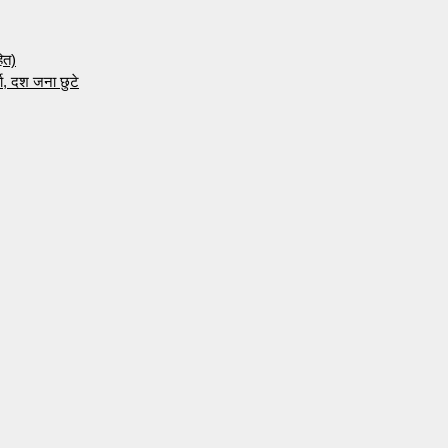
ित)
ता, दश जना छुटे