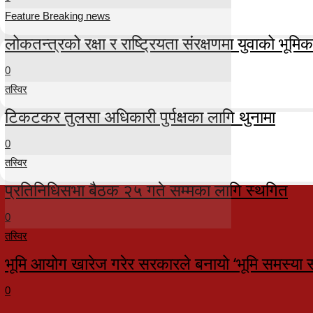
Feature Breaking news
लोकतन्त्रको रक्षा र राष्ट्रियता संरक्षणमा युवाको भूमिका म
0
तस्विर
टिकटकर तुलसा अधिकारी पुर्पक्षका लागि थुनामा
0
तस्विर
प्रतिनिधिसभा बैठक २५ गते सम्मका लागि स्थगित
0
तस्विर
भूमि आयोग खारेज गरेर सरकारले बनायो ‘भूमि समस्या 
0