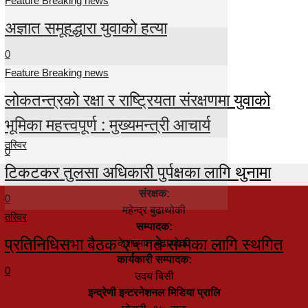
Feature Breaking news
अज्ञात समूहद्धारा युवाको हत्या
0
Feature Breaking news
लोकतन्त्रको रक्षा र राष्ट्रियता संरक्षणमा युवाको
भूमिका महत्त्वपूर्ण : मुख्यमन्त्री आचार्य
तस्विर
0
टिकटकर तुलसा अधिकारी पुर्पक्षका लागि थुनामा
संरक्षक:
0
महेन्द्र बुढाथोकी
तस्विर
सम्पादक:
प्रतिनिधिसभा बैठक २५ गते सम्मका लागि स्थगित
केशरमान बुढाथोकी
कार्यकारी सम्पादक:
0
उदय बिसी
इन्द्रेणी इन्टरनेशनल मिडिया प्रालि