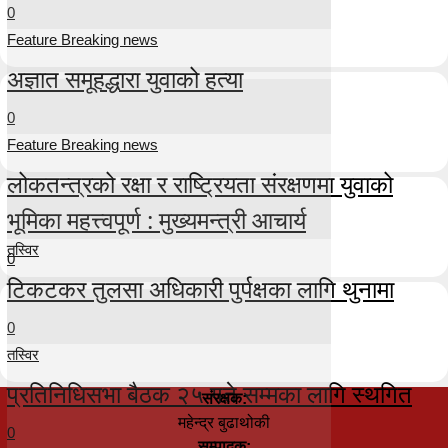
0
Feature Breaking news
अज्ञात समूहद्धारा युवाको हत्या
0
Feature Breaking news
लोकतन्त्रको रक्षा र राष्ट्रियता संरक्षणमा युवाको
भूमिका महत्त्वपूर्ण : मुख्यमन्त्री आचार्य
तस्विर
0
टिकटकर तुलसा अधिकारी पुर्पक्षका लागि थुनामा
0
तस्विर
प्रतिनिधिसभा बैठक २५ गते सम्मका लागि स्थगित
संरक्षक:
महेन्द्र बुढाथोकी
0
सम्पादक: