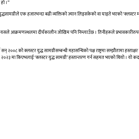
 हो ।”
 युद्धसामग्रीले एक हजारभन्दा बढी व्यक्तिको ज्यान लिइसकेको वा घाइते भएको ‘क्लस्टर म
ा यसले आक्रमणस्थलमा दीर्घकालीन जोखिम पनि निम्त्याउँछ । तिनीहरूले प्रभावकारीरुपमा
न् २००८ को क्लस्टर युद्ध सामग्रीसम्बन्धी महासन्धिको पक्ष राष्ट्रमा सम्झौतामा हस्ताक्षर गर
े जुलाई २०२३ मा किएभलाई ‘क्लस्टर युद्ध सामग्री’ हस्तान्तरण गर्न सहमत भएको थियो 