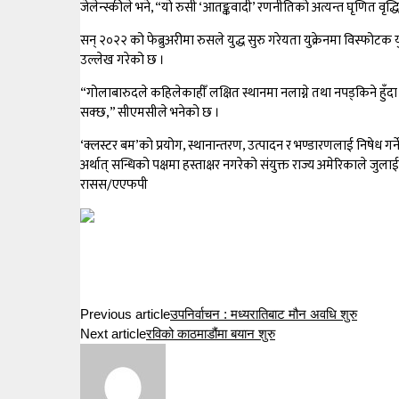
जेलेन्स्कीले भने, “यो रुसी ‘आतङ्कवादी’ रणनीतिको अत्यन्त घृणित वृद्धि
सन् २०२२ को फेब्रुअरीमा रुसले युद्ध सुरु गरेयता युक्रेनमा विस्फोटक
उल्लेख गरेको छ ।
“गोलाबारुदले कहिलेकाहीँ लक्षित स्थानमा नलाग्ने तथा नपड्किने हुँद
सक्छ,” सीएमसीले भनेको छ ।
‘क्लस्टर बम’को प्रयोग, स्थानान्तरण, उत्पादन र भण्डारणलाई निषेध गर्ने स
अर्थात् सन्धिको पक्षमा हस्ताक्षर नगरेको संयुक्त राज्य अमेरिकाल
रासस/एएफपी
Previous article
उपनिर्वाचन : मध्यरातिबाट मौन अवधि शुरु
Next article
रविको काठमाडौंमा बयान शुरु