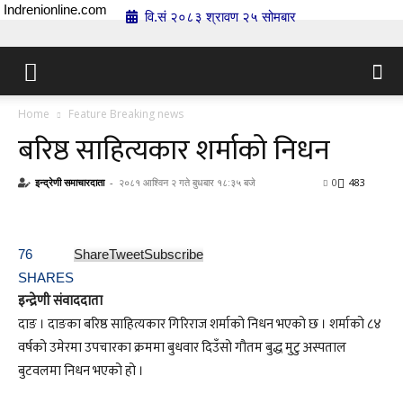
Indrenionline.com
वि.सं २०८३ श्रावण २५ सोमबार
Home
Feature Breaking news
बरिष्ठ साहित्यकार शर्माको निधन
इन्द्रेणी समाचारदाता
-
२०८१ आश्विन २ गते बुधबार १८:३५ बजे
0
483
76
Share
Tweet
Subscribe
SHARES
इन्द्रेणी संवाददाता
दाङ । दाङका बरिष्ठ साहित्यकार गिरिराज शर्माको निधन भएको छ । शर्माको ८४
वर्षको उमेरमा उपचारका क्रममा बुधवार दिउँसो गौतम बुद्ध मुटु अस्पताल
बुटवलमा निधन भएको हो ।