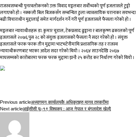
राजस्वसम्बन्धी पुनरवलोकनको उक्त विवाद मङ्गलबार सर्वोच्चको पूर्ण इजलासले टुङ्गो
लगाएको हो । नक्कली बिल बिजकसँग सम्बन्धित ठुला व्यावसायिक घरानाका सयभन्दा
बढी विचाराधीन मुद्दालाई समेत मार्गदर्शन गर्ने गरी पूर्ण इजलासले फैसला गरेको हो ।
मङ्गलबार न्यायाधीशहरू डा. कुमार चुडाल, टेकप्रसाद ढुङ्गाना र बालकृष्ण ढकालको पूर्ण
इजलासले २०७६ पुस २८ को संयुक्त इजलासको फैसला नै सदर गरेको हो । संयुक्त
इजलासले फरक फरक तीन मुद्दामा भाटभटेनीमाथि प्रशासनिक तह र राजस्व
न्यायाधीकरणबाट भएका आदेश सदर गरेको थियो । २०६४ साउनदेखि २०६७
माघसम्मको कारोबारमा फरक फरक मुद्दामा झन्डै २५ करोड कर निर्धारण गरेको थियो ।
Previous article
अध्यागमन कार्यालयकै अधिकृतहरु मानव तस्करीमा
Next article
आईसीसी यू–१९ विश्वकप : आज नेपाल र बंगलादेश खेल्दै