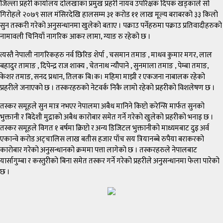
जिल्ला प्रहरी कार्यालय दोलखाका प्रमुख प्रहरी नायव उपरिक्षक दिपक खड्काले सो
गिरोहले २०७९ साल मंसिरदेखि हालसम्म ३१ करोड ११ लाख मूल्य बराबरको ३३ किलो
सुन तस्करी गरेको अनुसन्धानमा खुलेको बताए । पक्राउ पर्नेहरुमा पक्राउ प्रतिवादीहरुको
नामावली चिनियाँ नागरिक आकर लामा, ग्याङ रु रहेको छ ।
त्यस्तै नेपाली नागरिकहरु नर्व छिरिङ शेर्पा , चसमान तमाङ , माधव कुमार मगर, लाल
बहादुर तामाङ , दिपेन्द्र राज शाक्य , चेतनाथ न्यौपाने , सुनमाला तमाङ , पेम्बा तमाङ,
केशर तमाङ, सनद प्रधान, तिलक बि।क। महिमा माझी र एकजना नाबालक रहेको
प्रहरीले जनाएको छ । तस्करहरुको नेटवर्क निकै लामो रहेको प्रहरीको विशलेषण छ ।
तस्कर समूहले सुन मात्र नभएर नेपालमा अबैध मानिने किप्टो करेन्सि मार्फत सुनको
भुक्तानी र बिदेशी मुद्राको अबैध कारोबार समेत गर्ने गरेको खुलेको प्रहरीको भनाइ छ ।
तस्कर समूहले विगत १ बर्षमा क्रिप्टो र अन्य डिजिटल भुक्तानीको माध्यमबाट दुइ अर्व
एकान्वे करोड अट्चालिस लाख बतीस हजार पाँच सय त्रियानब्बे रुपैया बराकरको
कारोबार गरेको अनुसन्धानको क्रममा पत्ता लागेको छ । तस्करहरुले नेपालबाट
यार्सागुम्बा र कस्तुरीको बिना समेत तस्कर गर्ने गरेको प्रहरीले अनुसन्धानमा फेला पारेको
छ ।