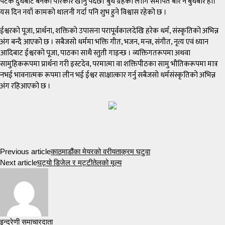
पटक दुधबाट बनेको परिकार खानु पर्दछ। बुध ग्रहको लागि समर्पित बार नै बुधबार हो।
यस दिन नयाँ कामको थालनी गर्दा पनि शुभ हुने विश्वास रहेको छ ।
ईश्वरको पूजा, प्रार्थना, शक्तिको उपासना परापूर्वकालदेखि हरेक धर्म, संस्कृतिको अभिन्न
अंग बन्दै आएको छ । सबैजसो धर्ममा भक्ति गीत, भजन, मन्त्र, संगीत, नृत्य एवं ध्यान
आदिबाट ईश्वरको पूजा, पाठका साथै स्तुती गाइन्छ । व्यक्तिगतरूपमा अथवा
सामुहिकरूपमा प्रार्थना गरी इस्टदेव, परमात्मा वा शक्तिपीठका सामु भौतिकरूपमा मात्र
नभई भावनात्मक रूपमा लीन भई ईश्वर साक्षात्कार गर्नु सबैजसो धर्मसंस्कृतिको अभिन्न
अंग रहिआएको छ ।
Previous article
काठमाडौंका मेयरको वरीयताक्रम घटुवा
Next article
घट्यो डिजेल र मट्टीतेलको मूल्य
इन्द्रेणी समाचारदाता