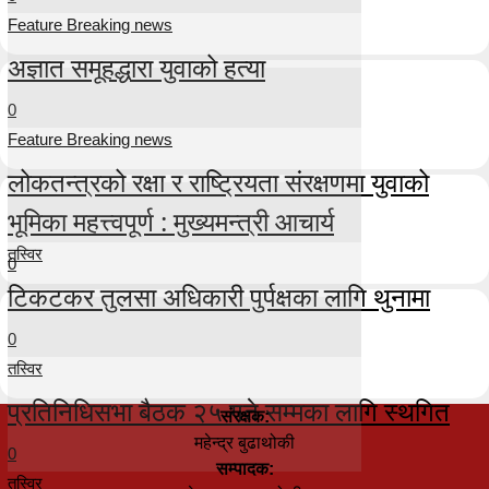
Feature Breaking news
अज्ञात समूहद्धारा युवाको हत्या
0
Feature Breaking news
लोकतन्त्रको रक्षा र राष्ट्रियता संरक्षणमा युवाको
भूमिका महत्त्वपूर्ण : मुख्यमन्त्री आचार्य
तस्विर
0
टिकटकर तुलसा अधिकारी पुर्पक्षका लागि थुनामा
0
तस्विर
प्रतिनिधिसभा बैठक २५ गते सम्मका लागि स्थगित
संरक्षक:
महेन्द्र बुढाथोकी
0
सम्पादक:
तस्विर