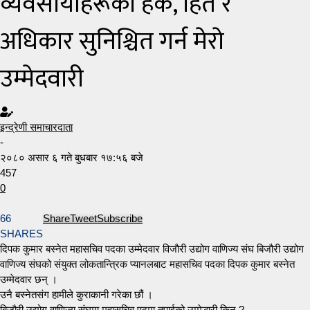
व्यवसायीहरूकाे हक, हित र
अधिकार सुनिश्चित गर्न मेराे
उम्मेदवारी
इन्द्रेणी समाचारदाता
-
२०८० असार ६ गते बुधबार १७:५६ बजे
457
0
66
Share
Tweet
Subscribe
SHARES
दिपक कुमार बस्नेत महासचिव पदका उम्मेदवार विजाैरी उद्योग वाणिज्य संघ बिजौरी उद्योग
वाणिज्य संघको संयुक्त लोकतान्त्रिक प्यानलबाट महासचिव पदका दिपक कुमार बस्नेत
उम्मेदवार छन् ।
उनै बस्नेतसंग हामीले कुराकानी गरेका छौं ।
बिजौरी उद्योग वाणिज्य संघमा महासचिव पदमा तपाईको उम्मेद्धारी किन ?