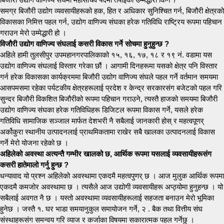
समग्र बिजौरी उद्योग व्यवसायीहरूको हक, हित र अधिकार सुनिश्चित गर्न, बिजौरी क्षेत्रको
विकासका निमित्त पहल गर्न, उद्योग वाणिज्य संघका हरेक गतिविधि राष्ट्रिय रूपमा पहिचान
गराउन मेरो उम्मेद्धारी हो ।
विजौरी उद्योग वाणिज्य संघलाई कसरी विकास गर्ने सोचमा हुनुहुन्छ ?
अहिले हामी तुलसीपुर उपमहानगरपालिकाको १५, १६, १७, १८ र १९ नं. वडामा यस
उद्योग वाणिज्य संघलाई विस्तार गरेका छौं । आगामी दिनहरूमा यसको क्षेत्र पनि विस्तार
गर्न हरेक विकासका कार्यक्रममा बिजौरी उद्योग वाणिज्य संघले पहल गर्ने वर्तमान समयमा
आसपमसमा रहेका पर्यटकीय क्षेत्रहरूलाई प्रदेश र केन्द्र सरकारसंग बजेटको पहल गरि
सुन्दर बिजौरी विकशित बिजौरीको रूपमा पहिचान गराउने, त्यस्तै हाजको समयमा बिजौरी
उद्योग वाणिज्य संघका हरेक गतिविधिहरू डिजिटल रूपमा विकास गर्ने, यसले हरेक
गतिविधि सामाजिक सञ्जाल मार्फत देशभरी नै सबैलाई जानकारी होस् र महत्वपूणर्
अर्कोकुरा स्थानीय उत्पादनलाई प्राथमिकतामा राखेर सबै खालका उत्पादनलाई विकास
गर्ने मेरो योजना रहेको छ ।
अहिलेको अवस्था अत्यन्तै गम्भीर खालको छ, आर्थिक रूपमा यसलाई व्यवसायीहरूसंग
कसरी हातेमालो गर्नु हुन्छ ?
धन्यावाद यो प्रश्न अहिलेको अवस्थामा एकदमै महत्वपुणर् छ । आज मुलुक आर्थिक रूपमा
एकदमै कमजोर अवस्थामा छ । त्यसैले आज उद्योगी व्यवसायीहरू अप्ठ्योमा हुनुहन्छ । यो
सबैलाई अवगत नै छ । यस्तो अवस्थामा व्यवसायीहरूलाई सहजता बनाउन मेरो भूमिका
हुनेछ । जस्तै १. घर भाडा समयानुकुल समायोजन गर्ने, २ . बैक तथा वित्तीय संघ
संस्थाहरूसंग समन्वय गरि व्याज र कर्जाका विषयमा सकारात्मक पहल गर्नेछु ।