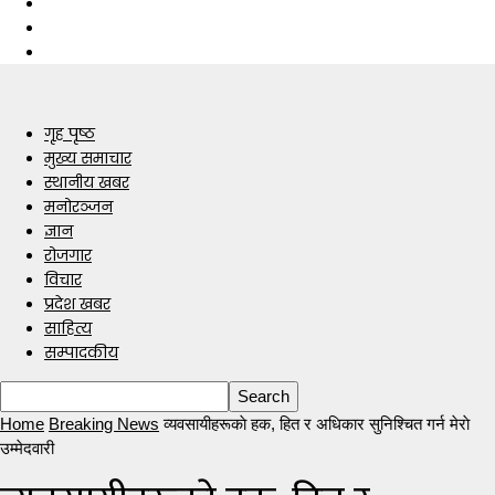
गृह पृष्ठ
मुख्य समाचार
स्थानीय खबर
मनोरञ्जन
ज्ञान
रोजगार
विचार
प्रदेश खबर
साहित्य
सम्पादकीय
Home
Breaking News
व्यवसायीहरूकाे हक, हित र अधिकार सुनिश्चित गर्न मेराे
उम्मेदवारी