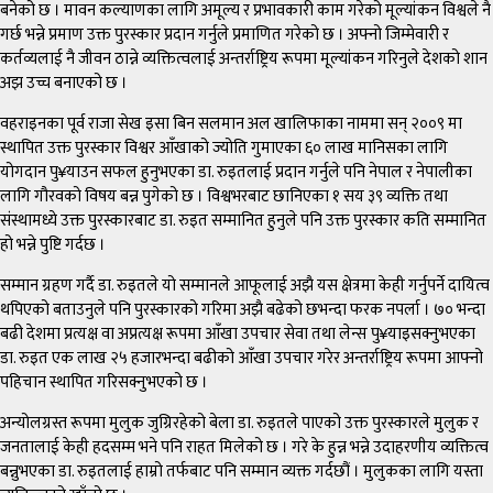
बनेको छ । मावन कल्याणका लागि अमूल्य र प्रभावकारी काम गरेको मूल्यांकन विश्वले नै
गर्छ भन्ने प्रमाण उक्त पुरस्कार प्रदान गर्नुले प्रमाणित गरेको छ । अफ्नो जिम्मेवारी र
कर्तव्यलाई नै जीवन ठान्ने व्यक्तित्वलाई अन्तर्राष्ट्रिय रूपमा मूल्यांकन गरिनुले देशको शान
अझ उच्च बनाएको छ ।
वहराइनका पूर्व राजा सेख इसा बिन सलमान अल खालिफाका नाममा सन् २००९ मा
स्थापित उक्त पुरस्कार विश्वर आँखाको ज्योति गुमाएका ६० लाख मानिसका लागि
योगदान पु¥याउन सफल हुनुभएका डा. रुइतलाई प्रदान गर्नुले पनि नेपाल र नेपालीका
लागि गौरवको विषय बन्न पुगेको छ । विश्वभरबाट छानिएका १ सय ३९ व्यक्ति तथा
संस्थामध्ये उक्त पुरस्कारबाट डा. रुइत सम्मानित हुनुले पनि उक्त पुरस्कार कति सम्मानित
हो भन्ने पुष्टि गर्दछ ।
सम्मान ग्रहण गर्दै डा. रुइतले यो सम्मानले आफूलाई अझै यस क्षेत्रमा केही गर्नुपर्ने दायित्व
थपिएको बताउनुले पनि पुरस्कारको गरिमा अझै बढेको छभन्दा फरक नपर्ला । ७० भन्दा
बढी देशमा प्रत्यक्ष वा अप्रत्यक्ष रूपमा आँखा उपचार सेवा तथा लेन्स पु¥याइसक्नुभएका
डा. रुइत एक लाख २५ हजारभन्दा बढीको आँखा उपचार गरेर अन्तर्राष्ट्रिय रूपमा आफ्नो
पहिचान स्थापित गरिसक्नुभएको छ ।
अन्योलग्रस्त रूपमा मुलुक जुग्रिरहेको बेला डा. रुइतले पाएको उक्त पुरस्कारले मुलुक र
जनतालाई केही हदसम्म भने पनि राहत मिलेको छ । गरे के हुन्न भन्ने उदाहरणीय व्यक्तित्व
बन्नुभएका डा. रुइतलाई हाम्रो तर्फबाट पनि सम्मान व्यक्त गर्दछौं । मुलुकका लागि यस्ता