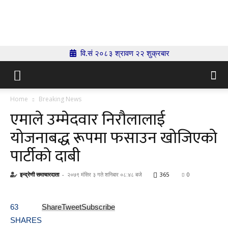
Indrenionline.com
वि.सं २०८३ श्रावण २२ शुक्रबार
Home
Breaking News
एमाले उम्मेदवार निरौलालाई
योजनाबद्ध रूपमा फसाउन खोजिएको
पार्टीकाे दाबी
इन्द्रेणी समाचारदाता
-
२०७९ मंसिर ३ गते शनिबार ०८:४८ बजे
365
0
63
Share
Tweet
Subscribe
SHARES