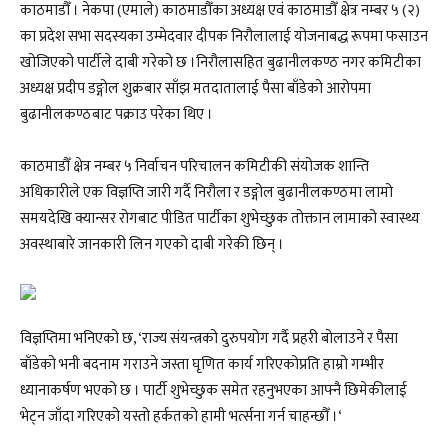
काठमाडौँ । नेकपा (एमाले) काठमाडौँका अध्यक्ष एवं काठमाडौँ क्षेत्र नम्बर ५ (२)
का प्रदेश सभा सदस्यका उम्मेदवार दीपक निरौलालाई योजनाबद्ध रूपमा फसाउन
खोजिएको पार्टीले दाबी गरेको छ ।निरौलासहित बुढानीलकण्ठ नगर कमिटीका
अध्यक्ष प्रदीप डङ्गोल शुक्रबार साँझ मतदातालाई पैसा बाँडेको आरोपमा
बुढानीलकण्ठबाट पक्राउ परेका थिए ।
काठमाडौँ क्षेत्र नम्बर ५ निर्वाचन परिचालन कमिटीकी संयोजक शान्ति
अधिकारीले एक विज्ञप्ति जारी गर्दै निरौला र डङ्गोल बुढानीलकण्ठमा लामो
समयदेखि क्यान्सर रोगबाट पीडित पार्टीका शुभेच्छुक तोक्तान लामाको स्वास्थ्य
अवस्थाबारे जानकारी लिन गएको दाबी गरेकी छिन् ।
विज्ञप्तिमा भनिएको छ, ‘राज्य संयन्त्रको दुरुपयोग गर्दै प्रहरी बोलाउने र पैसा
बाँडेको भनी बदनाम गराउने जस्ता घृणित कार्य गरिएकोप्रति हाम्रो गम्भीर
ध्यानाकर्षण भएको छ । पार्टी शुभेच्छुक समेत रहनुभएका आफ्नै छिमेकीलाई
भेट्न जाँदा गरिएको यस्तो हर्कतको हामी भर्त्सना गर्न चाहन्छौँ ।‘