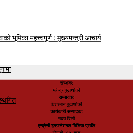
ाको भूमिका महत्त्वपूर्ण : मुख्यमन्त्री आचार्य
नामा
संरक्षक:
महेन्द्र बुढाथोकी
सम्पादक:
स्थगित
केशरमान बुढाथोकी
कार्यकारी सम्पादक:
उदय बिसी
इन्द्रेणी इन्टरनेशनल मिडिया प्रालि
घोराही- १५, दाङ