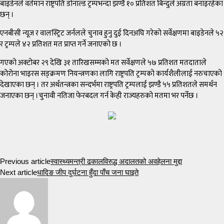
बाइडेनले वर्तमान राष्ट्रपति डोनाल्ड ट्रम्पभन्दा झण्डै १० प्रतिशत बिन्दुले अग्रता बनाइरहेका
छन् ।
एनबीसी न्यूज र वालस्ट्रिट जर्नलले चुनाव हुनु दुई दिनअघि गरेको सर्वेक्षणमा बाइडेनले ५२
र ट्रम्पले ४२ प्रतिशत मत प्राप्त गर्ने जनाएको छ ।
गएको अक्टोबर २९ देखि ३१ तारिखसम्मको मत सर्वेक्षणले ५७ प्रतिशत मतदाताले
कोरोना भाइरस सङ्क्रमण नियन्त्रणका लागि राष्ट्रपति ट्रम्पको कार्यशैलीलाई नरुचाएको
देखाएका छन् । तर अर्थतन्त्रका सन्दर्भमा राष्ट्रपति ट्रम्पलाई झण्डै ५५ प्रतिशतले समर्थन
जनाएका छन् ।चुनावी नतिजा फेरबदल गर्न केही राज्यहरुको मतमा भर पर्नेछ ।
Previous article
स्वास्थ्यमन्त्री ढकालविरुद्ध अदालतको अवहेलना मुद्दा
Next article
धादिङ जीप दुर्घटना हुँदा पाँच जना घाइते