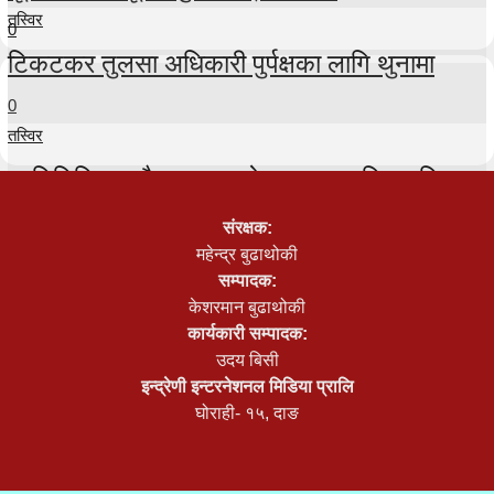
तस्विर
0
टिकटकर तुलसा अधिकारी पुर्पक्षका लागि थुनामा
0
तस्विर
प्रतिनिधिसभा बैठक २५ गते सम्मका लागि स्थगित
0
संरक्षक:
तस्विर
महेन्द्र बुढाथोकी
सम्पादक:
भूमि आयोग खारेज गरेर सरकारले बनायो ‘भूमि समस्या
केशरमान बुढाथोकी
समाधान समिति’
कार्यकारी सम्पादक:
उदय बिसी
0
इन्द्रेणी इन्टरनेशनल मिडिया प्रालि
घोराही- १५, दाङ