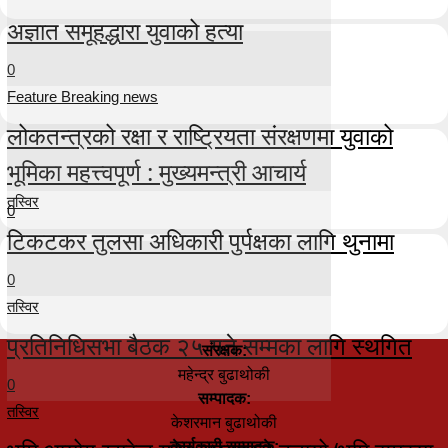
अज्ञात समूहद्धारा युवाको हत्या
0
Feature Breaking news
लोकतन्त्रको रक्षा र राष्ट्रियता संरक्षणमा युवाको
भूमिका महत्त्वपूर्ण : मुख्यमन्त्री आचार्य
तस्विर
0
टिकटकर तुलसा अधिकारी पुर्पक्षका लागि थुनामा
0
तस्विर
प्रतिनिधिसभा बैठक २५ गते सम्मका लागि स्थगित
संरक्षक:
महेन्द्र बुढाथोकी
0
सम्पादक:
तस्विर
केशरमान बुढाथोकी
कार्यकारी सम्पादक: